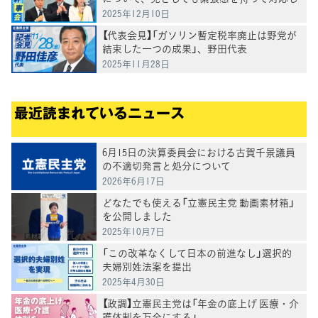
ていきたい」野田代表
2025年12月10日
【代表会見】「ガソリン暫定税率廃止は野党が
結束した一つの成果」、野田代表
2025年11月28日
最近読まれているニュース
6月15日の決算委員会における古賀千景議員
の不適切発言と処分について
2026年6月17日
どなたでも使える「立憲民主党 動画素材箱」
を公開しました
2025年10月7日
「この改革なくして日本の前進なし」選択的
夫婦別姓法案を提出
2025年4月30日
【政調】立憲民主党は「年金の底上げ 医療・介
護体制を万全にする」