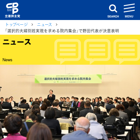
m
search
トップページ
ニュース
「選択的夫婦別姓実現を求める院内集会」で野田代表が決意表明
ニュース
News