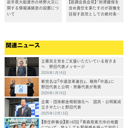
岩手県大船渡市の林野火災に
【政調会長会見】「財源確保を
関する情報連絡室の設置につ
含め責任を果たすのが政権を
いて
目指す政党としての絶対条
件」重徳政調会長
関連ニュース
立憲民主党をご支援いただいている皆さま
へ 野田代表メッセージ
2026年1月16日
新党名は「中道改革連合」、略称「中道」に
野田代表と公明・斉藤代表が発表
2026年1月16日
企業・団体献金規制強化へ 国民・公明案成
立させたいと野田代表
2025年12月13日
【常任幹事会】第142回 「青森県東方沖の地震
について、党としても緊張感を持って対応し