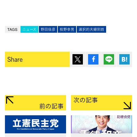
TAGS
ニュース
野田佳彦
枝野幸男
選択的夫婦別姓
ポスト
シェア
Lineで送
は
Share
次の記事
前の記事