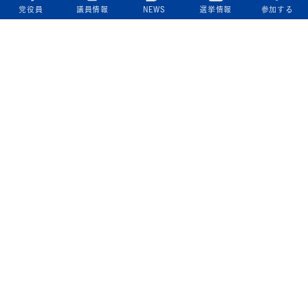
党役員
議員情報
NEWS
選挙情報
参加する
立憲民主党について
綱領
役員一覧
次の内閣
委員会委員一覧
議員・総支部長一覧
党本部所在地
都道府県連一覧
立憲民主党 活動計画・活動報告
ニュース
政策情報
基本政策
ビジョン２２
政策集
選挙政策
国会レポート
政調活動ニュース
提出法案
選挙情報
参院選2025選挙結果
衆院選2024選挙結果
参院選2022選挙結果
衆院選2021選挙結果
第20回統一地方自治体選挙 結果一覧
候補者公募2026
活動