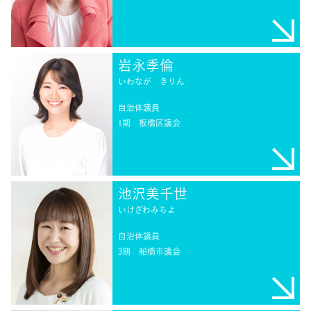
岩永季倫
いわなが きりん
自治体議員
1期
板橋区議会
池沢美千世
いけざわみちよ
自治体議員
3期
船橋市議会