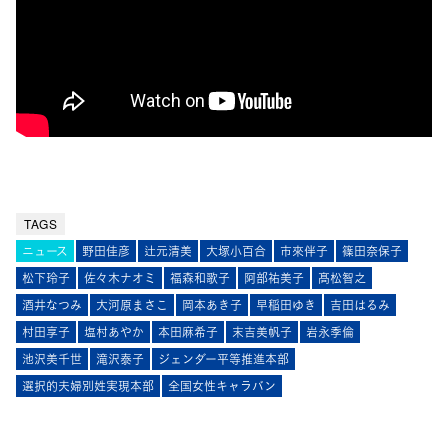
TAGS
ニュース
野田佳彦
辻元清美
大塚小百合
市來伴子
篠田奈保子
松下玲子
佐々木ナオミ
福森和歌子
阿部祐美子
髙松智之
酒井なつみ
大河原まさこ
岡本あき子
早稲田ゆき
吉田はるみ
村田享子
塩村あやか
本田麻希子
末吉美帆子
岩永季倫
池沢美千世
滝沢泰子
ジェンダー平等推進本部
選択的夫婦別姓実現本部
全国女性キャラバン