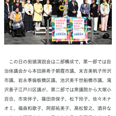
この日の街頭演説会は二部構成で、第一部では自
治体議会から本田麻希子朝霞市議、末吉美帆子所沢
市議、岩永季倫板橋区議、池沢美千世船橋市議、滝
沢泰子江戸川区議が、第二部では衆議院から大塚小
百合、市來伴子、篠田奈保子、松下玲子、佐々木ナ
オミ、福森和歌子、阿部祐美子、髙松智之、酒井な