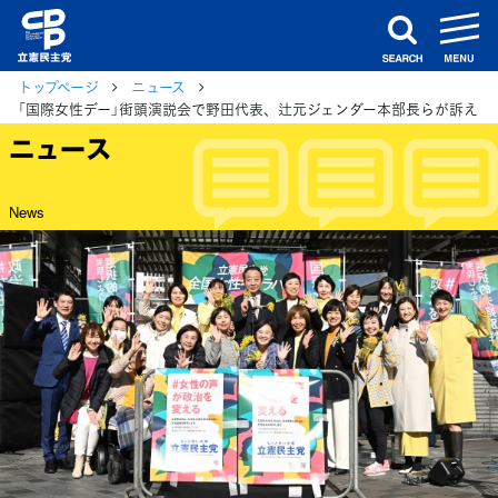
m
search
トップページ
ニュース
「国際女性デー」街頭演説会で野田代表、辻元ジェンダー本部長らが訴え
ニュース
News