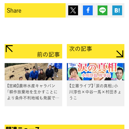
ポスト
シェア
Lineで送
は
Share
次の記事
前の記事
【宮崎】農林水産キャラバン
【立憲ライブ】「涙の真相」小
「耕作放棄地を生かすことに
川淳也×中谷一馬×村田きょ
より条件不利地域も発展でき
うこ
る。どういう支援ができる
か、検討したい」田名部隊長