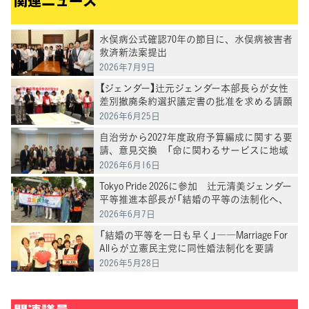
関連ニュース
水俣病公式確認70年の節目に、水俣病被害者
救済新法案提出
2026年7月9日
【ジェンダー】辻元ジェンダー本部長らが女性
差別撤廃条約選択議定書の批准を求める請願
を受ける
2026年6月25日
自治労から2027年度政府予算編成に関する要
請、意見交換 「命に関わるサービスに地域
格差を生じさせない」田名部幹事長
2026年6月16日
Tokyo Pride 2026に参加 辻元清美ジェンダー
平等推進本部長が「結婚の平等の法制化へ、
愛は勝つ！」と訴え
2026年6月7日
「結婚の平等を一日も早く」――Marriage For
Allらが立憲民主党に同性婚法制化を要請
2026年5月28日