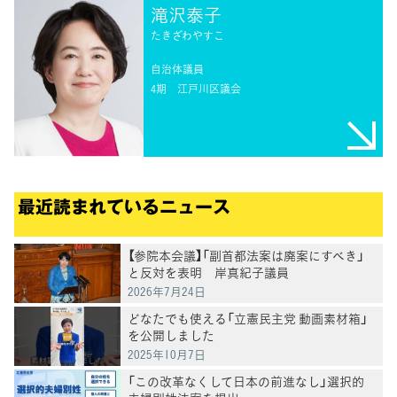
滝沢泰子
たきざわやすこ
自治体議員
4期
江戸川区議会
最近読まれているニュース
【参院本会議】「副首都法案は廃案にすべき」
と反対を表明 岸真紀子議員
2026年7月24日
どなたでも使える「立憲民主党 動画素材箱」
を公開しました
2025年10月7日
「この改革なくして日本の前進なし」選択的