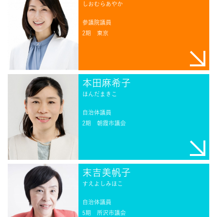
しおむらあやか
参議院議員
2期
東京
本田麻希子
ほんだまきこ
自治体議員
2期
朝霞市議会
末吉美帆子
すえよしみほこ
自治体議員
5期
所沢市議会