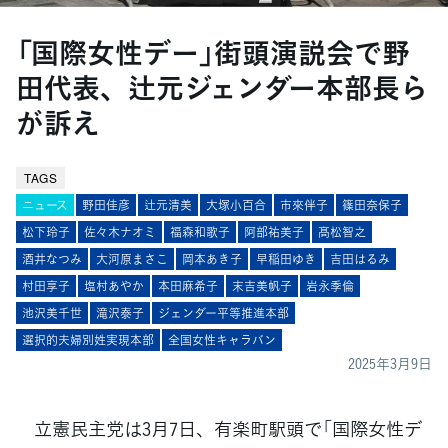
「国際女性デー」街頭演説会で野
田代表、辻元ジェンダー本部長ら
が訴え
TAGS
ニュース
野田佳彦
辻元清美
大塚小百合
市來伴子
篠田奈保子
松下玲子
佐々木ナオミ
福森和歌子
阿部祐美子
髙松智之
酒井なつみ
大河原まさこ
岡本あき子
早稲田ゆき
吉田はるみ
村田享子
塩村あやか
本田麻希子
末吉美帆子
岩永季倫
池沢美千世
滝沢泰子
ジェンダー平等推進本部
選択的夫婦別姓実現本部
全国女性キャラバン
2025年3月9日
立憲民主党は3月7日、有楽町駅頭で「国際女性デ