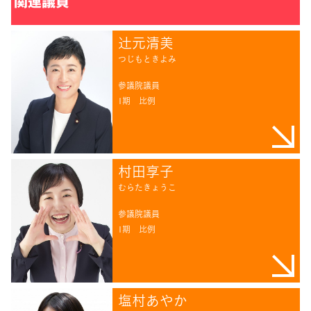
関連議員
辻󠄀元清美
つじもときよみ
参議院議員
1期
比例
村田享子
むらたきょうこ
参議院議員
1期
比例
塩村あやか