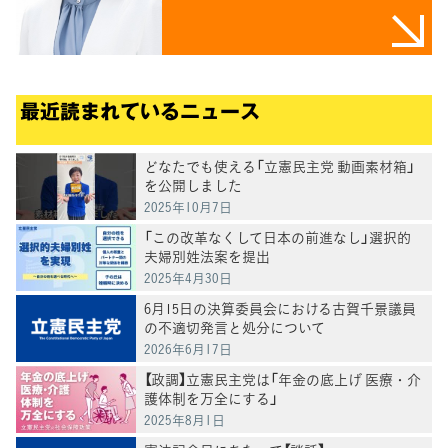
最近読まれているニュース
どなたでも使える「立憲民主党 動画素材箱」
を公開しました
2025年10月7日
「この改革なくして日本の前進なし」選択的
夫婦別姓法案を提出
2025年4月30日
6月15日の決算委員会における古賀千景議員
の不適切発言と処分について
2026年6月17日
【政調】立憲民主党は「年金の底上げ 医療・介
護体制を万全にする」
2025年8月1日