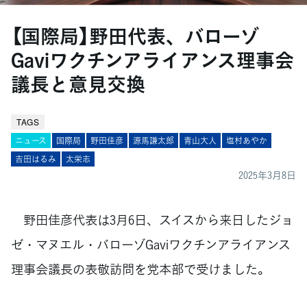
【国際局】野田代表、バローゾ
Gaviワクチンアライアンス理事会
議長と意見交換
TAGS
ニュース
国際局
野田佳彦
源馬謙太郎
青山大人
塩村あやか
吉田はるみ
太栄志
2025年3月8日
野田佳彦代表は3月6日、スイスから来日したジョ
ゼ・マヌエル・バローゾGaviワクチンアライアンス
理事会議長の表敬訪問を党本部で受けました。