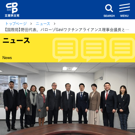
m
search
トップページ
ニュース
【国際局】野田代表、バローゾGaviワクチンアライアンス理事会議長と意見交換
ニュース
News