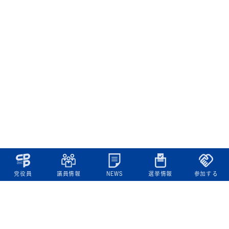
党役員
議員情報
NEWS
選挙情報
参加する
立憲民主党について
綱領
役員一覧
次の内閣
委員会委員一覧
議員・総支部長一覧