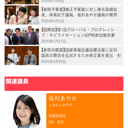
2026年7月8日
【参院予算委】補正予算案に対し徳永政調会
長、岸真紀子議員、塩村あやか議員が質問
2026年6月5日
【国際局】第1回グローバル・プログレッシ
ブ・モビライゼーション(GPM)参加報告書
2026年5月27日
【参院内閣委】国家情報会議設置法案に反対
国民の懸念を払拭するため修正案を提出 杉
尾・塩村・小島・鬼木各議員
2026年5月26日
関連議員
塩村あやか
しおむらあやか
参議院議員
2期
東京