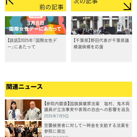
次の記事
前の記事
【談話】2025年「国際女性デ
【千葉県】野田代表が千葉県議
ー」にあたって
補選候補を応援
関連ニュース
【参院内閣委】国旗損壊罪法案 塩村、鬼木両
議員が立法事実や表現の自由への影響を追及
2026年7月9日
空襲被害者に対して一時金を支給する法案を
参院に提出