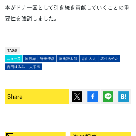
本がドナー国として引き続き貢献していくことの重
要性を強調しました。
TAGS
ニュース
国際局
野田佳彦
源馬謙太郎
青山大人
塩村あやか
吉田はるみ
太栄志
ポスト
シェア
Lineで送
は
Share