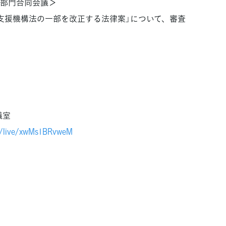
部門合同会議＞
支援機構法の一部を改正する法律案」について、審査
議室
m/live/xwMs1BRvweM