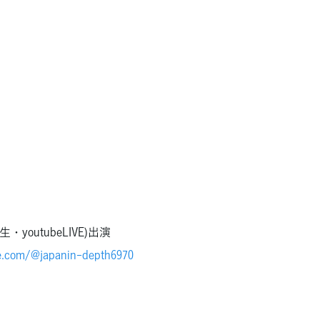
生・youtubeLIVE)出演
e.com/@japanin-depth6970