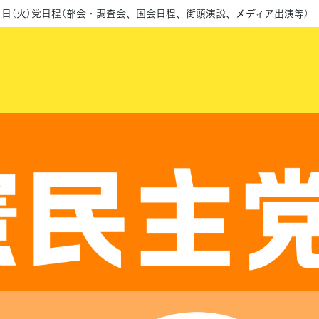
月1日（火）党日程（部会・調査会、国会日程、街頭演説、メディア出演等）