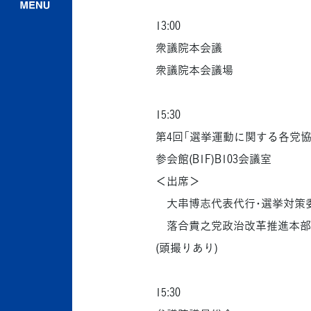
13:00
衆議院本会議
衆議院本会議場
15:30
第4回「選挙運動に関する各党協
参会館(B1F)B103会議室
＜出席＞
大串博志代表代行･選挙対策委
落合貴之党政治改革推進本部
(頭撮りあり)
15:30