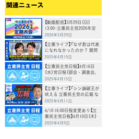
関連ニュース
【動画配信】3月29日（日）
13:00-立憲民主党2026年定
期大会を生配信
2026年3月29日
【立憲ライブ】「なぜ君は代表
になれなかったのか？ 質問
100本ノック」吉田はるみ×
2025年4月19日
おおつき紅葉
【立憲民主党日程】4月16日
（水）党日程（部会・調査会、
国会日程、街頭演説、メデ
2025年4月15日
ィア出演等）
【立憲ライブ】「シン論破王が
吠える 立憲民主党の広報 な
んとかせな」米山隆一×おお
2025年4月11日
つき紅葉×村田きょうこ
4/10 16:00日程変更あり【立
憲民主党日程】4月10日（木）
党日程（部会・調査会、国会
2025年4月9日
日程、街頭演説、メディア
出演等）