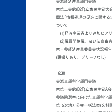
会派経済産業部門会議
衆第二会館(B2F)立憲民主党大
閣法「情報処理の促進に関する
ついて
(1)経済産業省より追加ヒア
(2)議員間協議、及び法案審
衆・参経済産業委員会状況報告
(頭撮りあり、ブリーフなし)
16:30
会派文部科学部門会議
衆第一会館(B2F)立憲民主党A
参議院選挙に向けた文部科学部
第15次地方分権一括法案(文