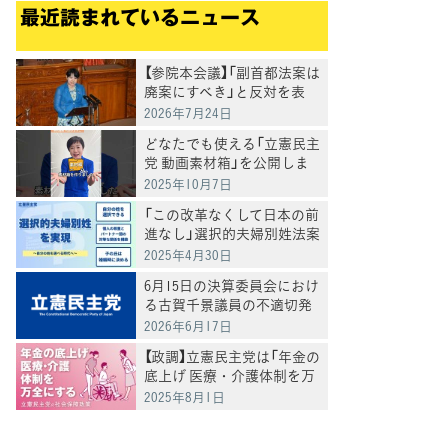
最近読まれているニュース
【参院本会議】「副首都法案は
廃案にすべき」と反対を表
明 岸真紀子議員
2026年7月24日
どなたでも使える「立憲民主
党 動画素材箱」を公開しま
した
2025年10月7日
「この改革なくして日本の前
進なし」選択的夫婦別姓法案
を提出
2025年4月30日
6月15日の決算委員会におけ
る古賀千景議員の不適切発
言と処分について
2026年6月17日
【政調】立憲民主党は「年金の
底上げ 医療・介護体制を万
全にする」
2025年8月1日