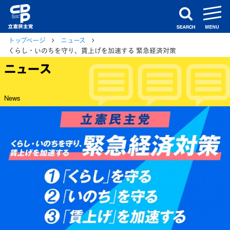
m
search
トップページ
ニュース
くらし・いのちを守り、賃上げを加速する 緊急経済対策
ニュース
News