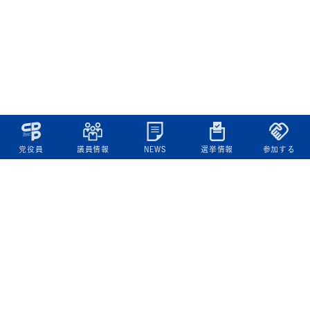
党役員
議員情報
NEWS
選挙情報
参加する
立憲民主党について
綱領
役員一覧
次の内閣
委員会委員一覧
議員・総支部長一覧
党本部所在地
都道府県連一覧
立憲民主党 活動計画・活動報告
ニュース
政策情報