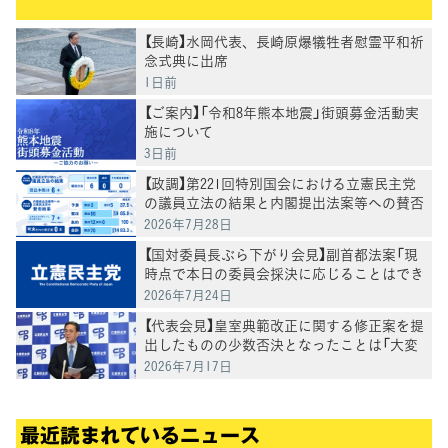
【長崎】水岡代表、長崎原爆犠牲者慰霊平和祈
念式典に出席
1日前
【ご案内】「令和8年熊本地震」街頭募金活動実
施について
3日前
【政調】第221回特別国会における立憲民主党
の議員立法の結果と内閣提出法案等への賛否
結果
2026年7月28日
【国対委員長ぶら下がり会見】副首都法案「現
時点で本日の委員会採決に応じることはでき
ない」斎藤国会対策委員長
2026年7月24日
【代表会見】皇室典範改正に関する修正案を提
出したものの少数否決となったことは「大変
残念」水岡代表
2026年7月17日
最近読まれているニュース