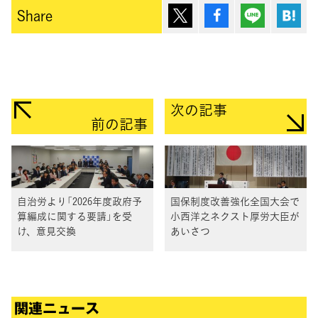
ポスト
シェア
Lineで送
は
Share
次の記事
前の記事
自治労より「2026年度政府予
国保制度改善強化全国大会で
算編成に関する要請」を受
小西洋之ネクスト厚労大臣が
け、意見交換
あいさつ
関連ニュース