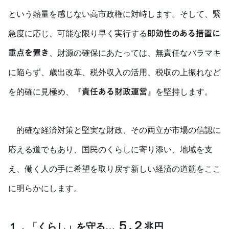
という熱量を感じない高市政権に対峙します。そして、緊
即効性のある措置に
急度に応じ、可能な限り早く実行する
重点を置き
、財源の確保にあたっては、無責任なバラマキ
に陥らず、歳出改革、税外収入の活用、税収の上振れなど
責任ある財政運営
を的確に見極め、『
』を堅持します。
的確な経済対策と堅実な財政、その両立が市場の信認に
応える道でもあり、国民のくらしに寄り添い、地域を支
え、働く人の手に希望を取り戻す新しい経済の道筋をここ
に明らかにします。
５
.
２
１．「くらし」を守る
…
兆円