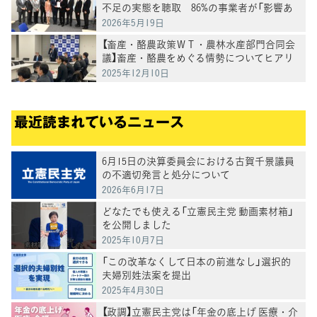
不足の実態を聴取 86%の事業者が「影響あ
り」
2026年5月19日
【畜産・酪農政策ＷＴ・農林水産部門合同会
議】畜産・酪農をめぐる情勢についてヒアリ
ング、畜産物価格等に関する決議案の検討を
2025年12月10日
開始
最近読まれているニュース
6月15日の決算委員会における古賀千景議員
の不適切発言と処分について
2026年6月17日
どなたでも使える「立憲民主党 動画素材箱」
を公開しました
2025年10月7日
「この改革なくして日本の前進なし」選択的
夫婦別姓法案を提出
2025年4月30日
【政調】立憲民主党は「年金の底上げ 医療・介