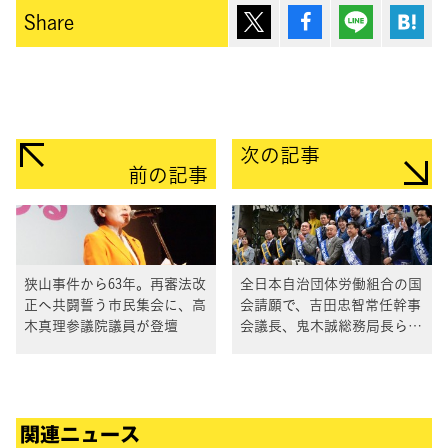
ポスト
シェア
Lineで送
は
Share
次の記事
前の記事
狭山事件から63年。再審法改
全日本自治団体労働組合の国
正へ共闘誓う市民集会に、高
会請願で、吉田忠智常任幹事
木真理参議院議員が登壇
会議長、鬼木誠総務局長らが
激励のあいさつ
関連ニュース