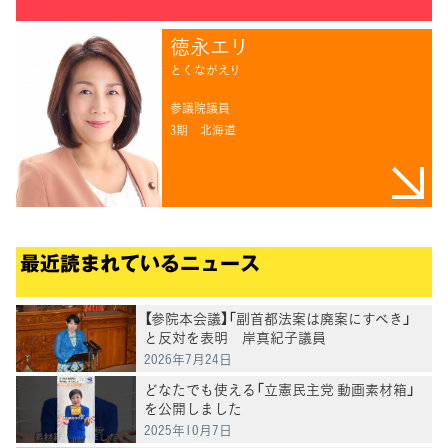
徳永エリ
とくながえり
参議院議員
3期
北海道
最近読まれているニュース
【参院本会議】「副首都法案は廃案にすべき」
と反対を表明 岸真紀子議員
2026年7月24日
どなたでも使える「立憲民主党 動画素材箱」
を公開しました
2025年10月7日