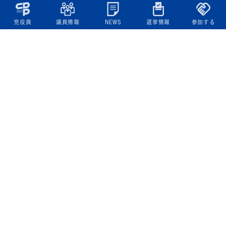
党役員
議員情報
NEWS
選挙情報
参加する
立憲民主党について
綱領
役員一覧
次の内閣
委員会委員一覧
議員・総支部長一覧
党本部所在地
都道府県連一覧
立憲民主党 活動計画・活動報告
ニュース
政策情報
基本政策
ビジョン２２
政策集
選挙政策
国会レポート
政調活動ニュース
提出法案
選挙情報
参院選2025選挙結果
衆院選2024選挙結果
参院選2022選挙結果
衆院選2021選挙結果
第20回統一地方自治体選挙 結果一覧
候補者公募2026