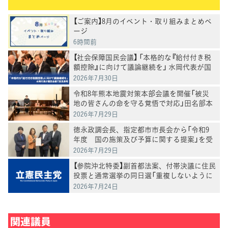
【ご案内】8月のイベント・取り組みまとめペ
ージ
6時間前
【社会保障国民会議】 「本格的な『給付付き税
額控除』に向けて議論継続を」 水岡代表が国
民会議で意見表明
2026年7月30日
令和8年熊本地震対策本部会議を開催「被災
地の皆さんの命を守る覚悟で対応」田名部本
部長
2026年7月29日
徳永政調会長、指定都市市長会から「令和9
年度 国の施策及び予算に関する提案」を受
け、意見交換
2026年7月29日
【参院沖北特委】副首都法案、付帯決議に住民
投票と通常選挙の同日選「重複しないように
調整する」盛り込む
2026年7月24日
関連議員