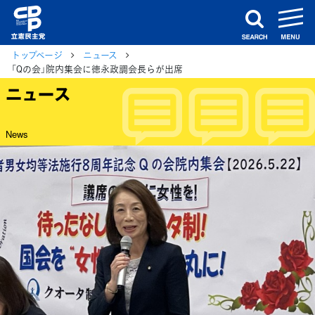
m
search
トップページ
ニュース
「Qの会」院内集会に徳永政調会長らが出席
ニュース
News