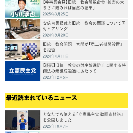
【幹事長会見】旧統一教会解散命令「被害の大
きさに鑑みれば当然の結果」
2025年3月25日
安倍自民総裁と旧統一教会の面談について国
対ヒアリング
2024年9月20日
旧統一教会問題 官邸が「第三者機関設置」
を拒否
2024年4月11日
【談話】旧統一教会の財産散逸防止に関する特
例法の衆議院通過にあたって
2023年12月5日
最近読まれているニュース
どなたでも使える「立憲民主党 動画素材箱」
を公開しました
2025年10月7日