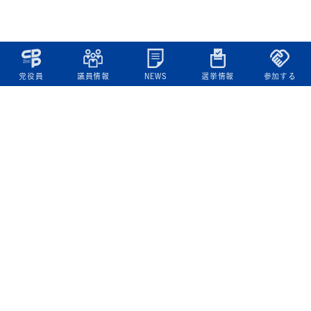
党役員
議員情報
NEWS
選挙情報
参加する
立憲民主党について
綱領
役員一覧
次の内閣
委員会委員一覧
議員・総支部長一覧
党本部所在地
都道府県連一覧
立憲民主党 活動計画・活動報告
ニュース
政策情報
基本政策
ビジョン２２
政策集
選挙政策
国会レポート
政調活動ニュース
提出法案
選挙情報
参院選2025選挙結果
衆院選2024選挙結果