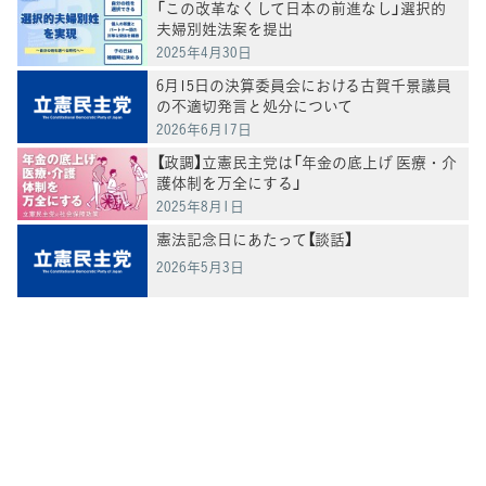
「この改革なくして日本の前進なし」選択的
夫婦別姓法案を提出
2025年4月30日
6月15日の決算委員会における古賀千景議員
の不適切発言と処分について
2026年6月17日
【政調】立憲民主党は「年金の底上げ 医療・介
護体制を万全にする」
2025年8月1日
憲法記念日にあたって【談話】
2026年5月3日