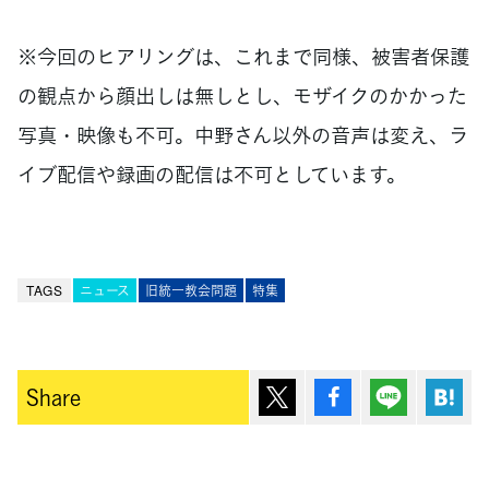
※今回のヒアリングは、これまで同様、被害者保護
の観点から顔出しは無しとし、モザイクのかかった
写真・映像も不可。中野さん以外の音声は変え、ラ
イブ配信や録画の配信は不可としています。
TAGS
ニュース
旧統一教会問題
特集
ポスト
シェア
Lineで送
は
Share