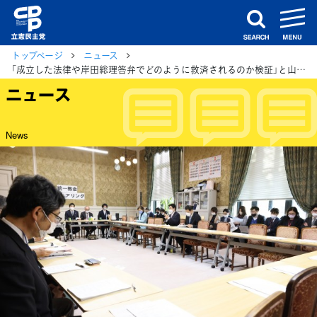
m
search
トップページ
ニュース
「成立した法律や岸田総理答弁でどのように救済されるのか検証」と山井議員 旧統一教会問題国対ヒアリング
ニュース
News