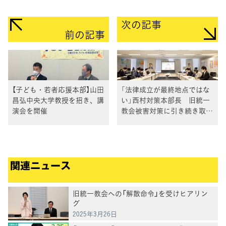
次の記事
前の記事
【子ども・若者応援本部】山田
「法律成立が最終地点ではな
昌弘中央大学教授を招き、講
い」西村対策本部長 旧統一
演会を開催
教会被害対策に引き続き取り
組むことを確認
関連ニュース
旧統一教会への「解散命令」を受けヒアリン
グ
2025年3月26日