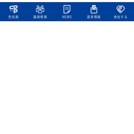
党役員
議員情報
NEWS
選挙情報
参加する
立憲民主党について
綱領
役員一覧
次の内閣
委員会委員一覧
議員・総支部長一覧
党本部所在地
都道府県連一覧
立憲民主党 活動計画・活動報告
ニュース
政策情報
基本政策
ビジョン２２
政策集
選挙政策
国会レポート
政調活動ニュース
提出法案
選挙情報
参院選2025選挙結果
衆院選2024選挙結果
参院選2022選挙結果
衆院選2021選挙結果
第20回統一地方自治体選挙 結果一覧