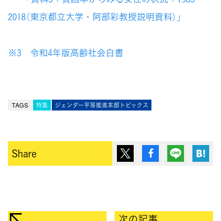
2018（東京都立大学・阿部彩教授説明資料）」
※3
令和4年版高齢社会白書
TAGS
特集
ジェンダー平等推進本部トピックス
ポスト
シェア
Lineで送
は
Share
次の記事