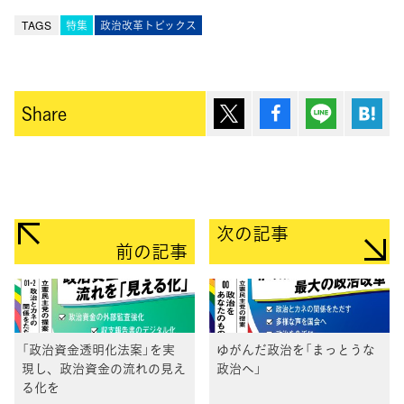
TAGS
特集
政治改革トピックス
ポスト
シェア
Lineで送
は
Share
次の記事
前の記事
「政治資金透明化法案」を実
ゆがんだ政治を「まっとうな
現し、政治資金の流れの見え
政治へ」
る化を