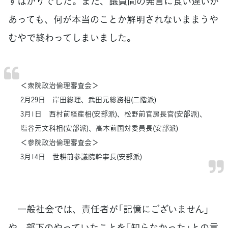
すばかりでした。また、議員間の発言に食い違いが
あっても、何が本当のことか解明されないままうや
むやで終わってしまいました。
＜衆院政治倫理審査会＞
2月29日 岸田総理、武田元総務相(二階派)
3月1日 西村前経産相(安部派)、松野前官房長官(安部派)、
塩谷元文科相(安部派)、高木前国対委員長(安部派)
＜参院政治倫理審査会＞
3月14日 世耕前参議院幹事長(安部派)
一般社会では、責任者が「記憶にございません」
や、部下のやっていたことを「知らなかった」との言