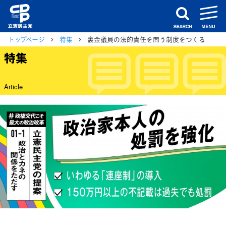
m
search
トップページ
特集
裏金議員の法的責任を問う制度をつくる
特集
Article