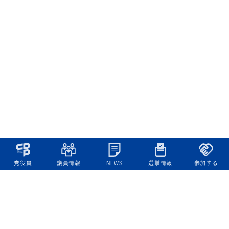
党役員
議員情報
NEWS
選挙情報
参加する
立憲民主党について
綱領
役員一覧
次の内閣
委員会委員一覧
議員・総支部長一覧
党本部所在地
都道府県連一覧