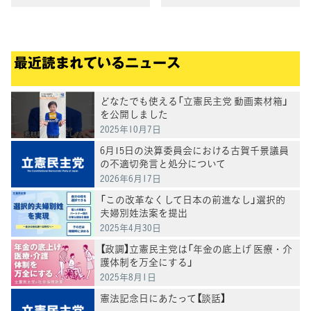
最近読まれているニュース
どなたでも使える「立憲民主党 動画素材箱」
を公開しました
2025年10月7日
6月15日の決算委員会における古賀千景議員
の不適切発言と処分について
2026年6月17日
「この改革なくして日本の前進なし」選択的
夫婦別姓法案を提出
2025年4月30日
【政調】立憲民主党は「年金の底上げ 医療・介
護体制を万全にする」
2025年8月1日
憲法記念日にあたって【談話】