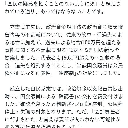
「国民の疑惑を招くことのないように※1」と規定さ
れている通り、あってはならないことです。
立憲民主党は、政治資金規正法の政治資金収支報
告書等の不記載について、従来の故意・重過失によ
る場合に加えて、過失による場合(150万円を超える
寄附に関する不記載に限る)に対する罰則の新設を
提案しました。代表者も150万円超えの不記載の場
合、過失も処罰することとし、当該国会議員は公民
権停止になる可能性、「連座制」の対象にしました。
成立した自民党案では、政治資金収支報告書提出
時に、国会議員による「確認書」の交付を義務付けま
した。確認を怠ったと判断されれば連座制、公民権
停止・失職の対象となります。ただ、「会計責任者
にだまされた」と言えば責任が問われない可能性が
ある等抜け道が指摘されています。