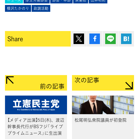
ニュース
厚生労働部会
部会・本部
長妻昭
山井和則
横沢たかのり
政調活動
ポスト
シェア
Lineで送
は
Share
次の記事
前の記事
【メディア出演】5日(木)、渡辺
松尾明弘衆院議員が初登院
幹事長代行がBSフジ「ライブ
プライムニュース」に生出演