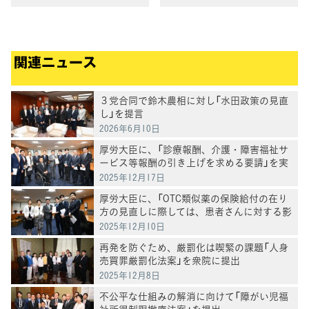
関連ニュース
３党合同で鈴木農相に対し「水田政策の見直
し」を提言
2026年6月10日
厚労大臣に、「診療報酬、介護・障害福祉サ
ービス等報酬の引き上げを求める要請」を実
施
2025年12月17日
厚労大臣に、「OTC類似薬の保険給付の在り
方の見直しに際しては、患者さんに対する影
響の検証を求める要請」を実施
2025年12月10日
再発を防ぐため、厳罰化は喫緊の課題「人身
売買罪厳罰化法案」を衆院に提出
2025年12月8日
不公平な仕組みの解消に向けて「障がい児福
祉所得制限撤廃法案」を提出