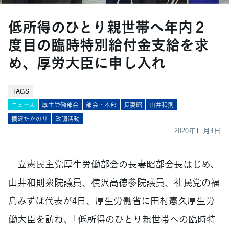
低所得のひとり親世帯へ年内２
度目の臨時特別給付金支給を求
め、厚労大臣に申し入れ
TAGS
ニュース
厚生労働部会
部会・本部
長妻昭
山井和則
横沢たかのり
政調活動
2020年11月4日
立憲民主党厚生労働部会の長妻昭部会長はじめ、
山井和則衆院議員、横沢高徳参院議員、社民党の福
島みずほ代表が4日、厚生労働省に田村憲久厚生労
働大臣を訪ね、「低所得のひとり親世帯への臨時特