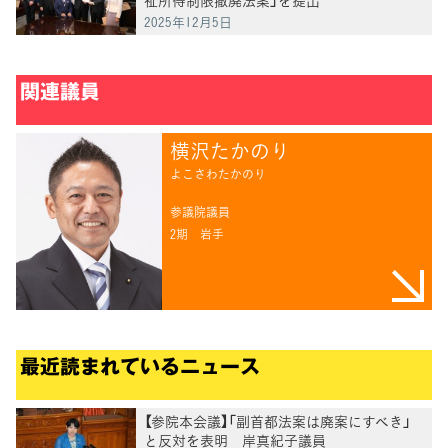
2025年12月5日
関連議員
横沢たかのり
よこさわたかのり
参議院議員
2期
岩手
最近読まれているニュース
【参院本会議】「副首都法案は廃案にすべき」
と反対を表明 岸真紀子議員