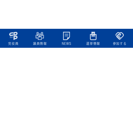
党役員
議員情報
NEWS
選挙情報
参加する
立憲民主党について
綱領
役員一覧
次の内閣
委員会委員一覧
議員・総支部長一覧
党本部所在地
都道府県連一覧
立憲民主党 活動計画・活動報告
ニュース
政策情報
基本政策
ビジョン２２
政策集
選挙政策
国会レポート
政調活動ニュース
提出法案