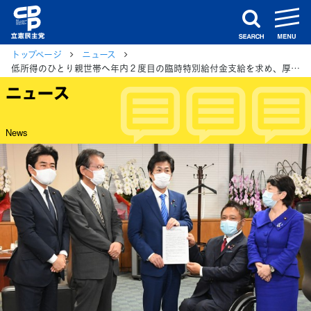
m
search
トップページ
ニュース
低所得のひとり親世帯へ年内２度目の臨時特別給付金支給を求め、厚労大臣に申し入れ
ニュース
News