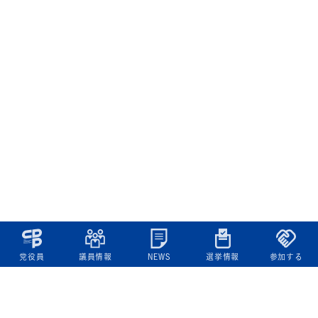
党役員
議員情報
NEWS
選挙情報
参加する
立憲民主党について
綱領
役員一覧
次の内閣
委員会委員一覧