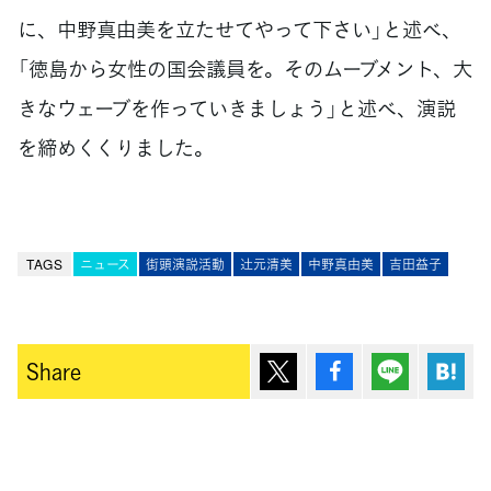
に、中野真由美を立たせてやって下さい」と述べ、
「徳島から女性の国会議員を。そのムーブメント、大
きなウェーブを作っていきましょう」と述べ、演説
を締めくくりました。
TAGS
ニュース
街頭演説活動
辻󠄀元清美
中野真由美
吉田益子
ポスト
シェア
Lineで送
は
Share