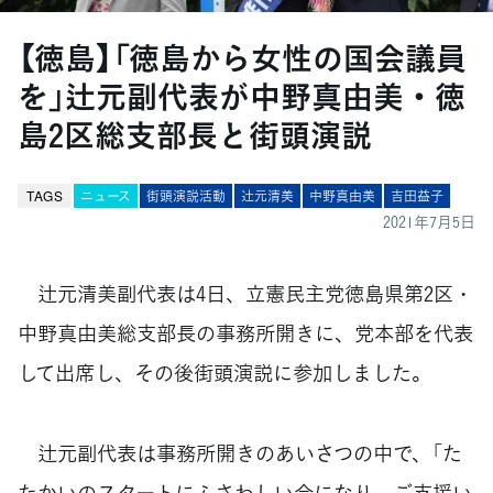
【徳島】「徳島から女性の国会議員
を」辻元副代表が中野真由美・徳
島2区総支部長と街頭演説
TAGS
ニュース
街頭演説活動
辻󠄀元清美
中野真由美
吉田益子
2021年7月5日
辻元清美副代表は4日、立憲民主党徳島県第2区・
中野真由美総支部長の事務所開きに、党本部を代表
して出席し、その後街頭演説に参加しました。
辻元副代表は事務所開きのあいさつの中で、「た
たかいのスタートにふさわしい会になり、ご支援い