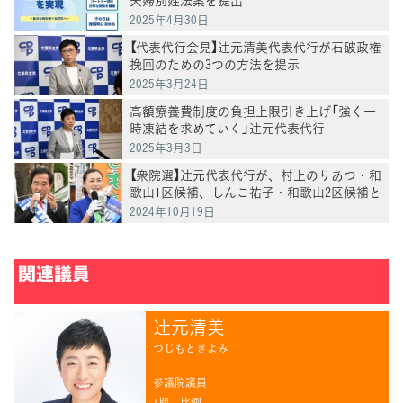
夫婦別姓法案を提出
2025年4月30日
【代表代行会見】辻󠄀元清美代表代行が石破政権
挽回のための3つの方法を提示
2025年3月24日
高額療養費制度の負担上限引き上げ「強く一
時凍結を求めていく」辻󠄀元代表代行
2025年3月3日
【衆院選】辻󠄀元代表代行が、村上のりあつ・和
歌山1区候補、しんこ祐子・和歌山2区候補と
街頭演説
2024年10月19日
関連議員
辻󠄀元清美
つじもときよみ
参議院議員
1期
比例