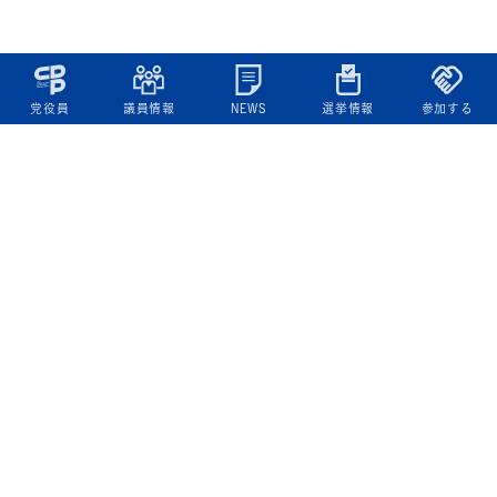
党役員
議員情報
NEWS
選挙情報
参加する
立憲民主党について
綱領
役員一覧
次の内閣
委員会委員一覧
議員・総支部長一覧
党本部所在地
都道府県連一覧
立憲民主党 活動計画・活動報告
ニュース
政策情報
基本政策
ビジョン２２
政策集
選挙政策
国会レポート
政調活動ニュース
提出法案
選挙情報
参院選2025選挙結果
衆院選2024選挙結果