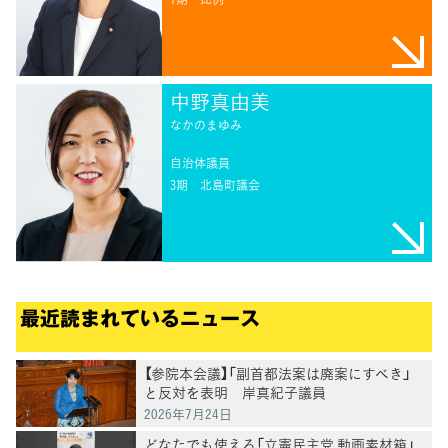
中野真由美
なかのまゆみ
自治体議員
3期
北島町議会
最近読まれているニュース
【参院本会議】「副首都法案は廃案にすべき」
と反対を表明 岸真紀子議員
2026年7月24日
どなたでも使える「立憲民主党 動画素材箱」