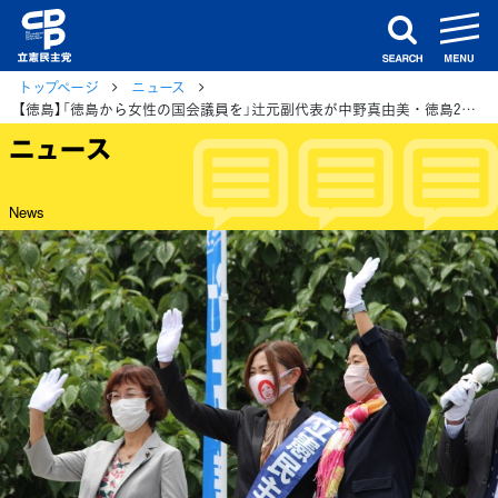
m
search
トップページ
ニュース
【徳島】「徳島から女性の国会議員を」辻元副代表が中野真由美・徳島2区総支部長と街頭演説
ニュース
News