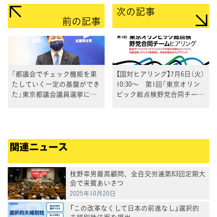
次の記事
前の記事
「都議会でチェック機能を果
【国対ヒアリング】7月6日（火）
たしていく一定の基盤ができ
10:30～ 第1回「東京オリン
た」東京都議会議員選挙につ
ピック総点検野党合同チー
いて福山哲郎幹事長
ム」ヒアリング
関連ニュース
枝野幸男最高顧問、全自交労連第83回定期大
会で来賓あいさつ
2025年10月20日
「この改革なくして日本の前進なし」選択的