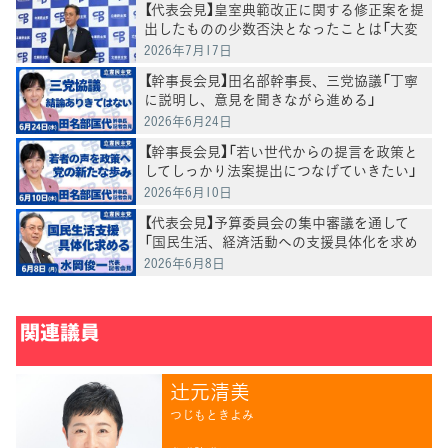
【代表会見】皇室典範改正に関する修正案を提
出したものの少数否決となったことは「大変
残念」水岡代表
2026年7月17日
【幹事長会見】田名部幹事長、三党協議「丁寧
に説明し、意見を聞きながら進める」
2026年6月24日
【幹事長会見】「若い世代からの提言を政策と
してしっかり法案提出につなげていきたい」
田名部幹事長
2026年6月10日
【代表会見】予算委員会の集中審議を通して
「国民生活、経済活動への支援具体化を求め
ていく」水岡代表
2026年6月8日
関連議員
辻󠄀元清美
つじもときよみ