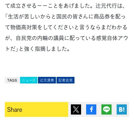
て成立させる－－ことをあげました。辻󠄀元代行は、
「生活が苦しいからと国民の皆さんに商品券を配っ
て物価高対策をしてくださいと言うならまだわかる
が、自民党の内輪の議員に配っている感覚自体アウ
トだ」と強く指摘しました。
TAGS
ニュース
辻󠄀元清美
記者会見
ポスト
シェア
Lineで送
は
Share