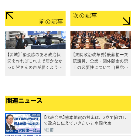
次の記事
前の記事
【茨城】「緊張感のある政治状
【衆院政治改革委】後藤祐一衆
況を作ればこれまで届かなか
院議員、企業・団体献金の禁
った皆さんの声が届くように
止の必要性について自民党を
なる」野田代表が訴え
追及
関連ニュース
【代表会見】熊本地震の対応は、3党で協力し
て政府に伝えていきたいと水岡代表
5日前