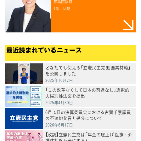
参議院議員
1期
比例
最近読まれているニュース
どなたでも使える「立憲民主党 動画素材箱」
を公開しました
2025年10月7日
「この改革なくして日本の前進なし」選択的
夫婦別姓法案を提出
2025年4月30日
6月15日の決算委員会における古賀千景議員
の不適切発言と処分について
2026年6月17日
【政調】立憲民主党は「年金の底上げ 医療・介
護体制を万全にする」