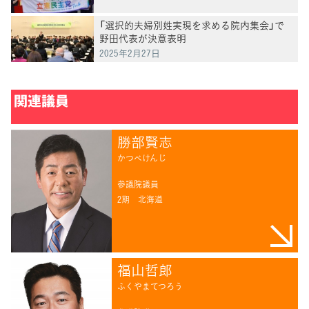
「選択的夫婦別姓実現を求める院内集会」で
野田代表が決意表明
2025年2月27日
関連議員
勝部賢志
かつべけんじ
参議院議員
2期
北海道
福山哲郎
ふくやまてつろう