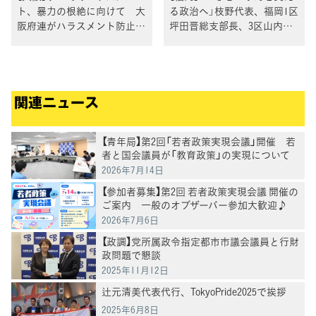
ト、暴力の根絶に向けて 大
る政治へ」枝野代表、福岡1区
阪府連がハラスメント防止対
坪田晋総支部長、3区山内康
策研修会を開催
一議員、5区堤かなめ総支部
長とともに街頭演説で訴える
関連ニュース
【青年局】第2回「若者政策実現会議」開催 若
者と国会議員が「教育政策」の実現について
意見交換
2026年7月14日
【参加者募集】第2回 若者政策実現会議 開催の
ご案内 一般のオブザーバー参加大歓迎♪
2026年7月6日
【政調】党所属政令指定都市市議会議員と行財
政問題で懇談
2025年11月12日
辻元清美代表代行、TokyoPride2025で挨拶
2025年6月8日