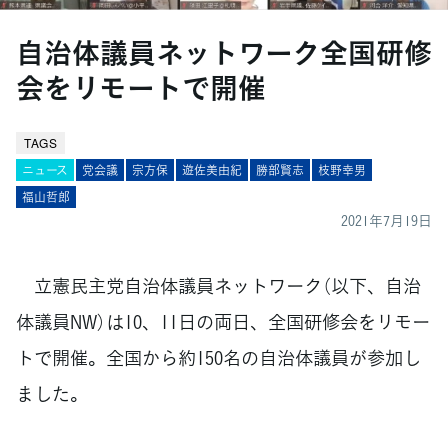
自治体議員ネットワーク全国研修
会をリモートで開催
TAGS
ニュース
党会議
宗方保
遊佐美由紀
勝部賢志
枝野幸男
福山哲郎
2021年7月19日
立憲民主党自治体議員ネットワーク（以下、自治
体議員NW）は10、11日の両日、全国研修会をリモー
トで開催。全国から約150名の自治体議員が参加し
ました。