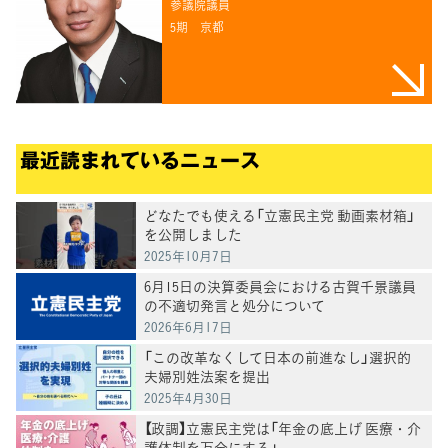
参議院議員
5期
京都
最近読まれているニュース
どなたでも使える「立憲民主党 動画素材箱」
を公開しました
2025年10月7日
6月15日の決算委員会における古賀千景議員
の不適切発言と処分について
2026年6月17日
「この改革なくして日本の前進なし」選択的
夫婦別姓法案を提出
2025年4月30日
【政調】立憲民主党は「年金の底上げ 医療・介
護体制を万全にする」