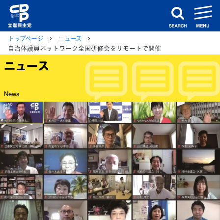
m
search
トップページ
ニュース
自治体議員ネットワーク全国研修会をリモートで開催
ニュース
News