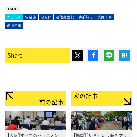
TAGS
ニュース
党会議
宗方保
遊佐美由紀
勝部賢志
枝野幸男
福山哲郎
ポスト
シェア
Lineで送
は
Share
次の記事
前の記事
【大阪】すべてのハラスメン
【福岡】「いざという時を支え