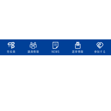
党役員
議員情報
NEWS
選挙情報
参加する
立憲民主党について
綱領
役員一覧
次の内閣
委員会委員一覧
議員・総支部長一覧
党本部所在地
都道府県連一覧
立憲民主党 活動計画・活動報告
ニュース
政策情報
基本政策
ビジョン２２
政策集
選挙政策