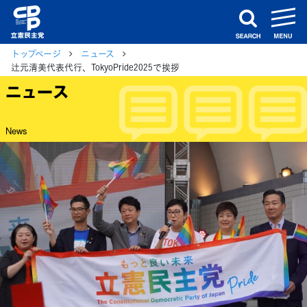
m
search
トップページ
ニュース
辻元清美代表代行、TokyoPride2025で挨拶
ニュース
News