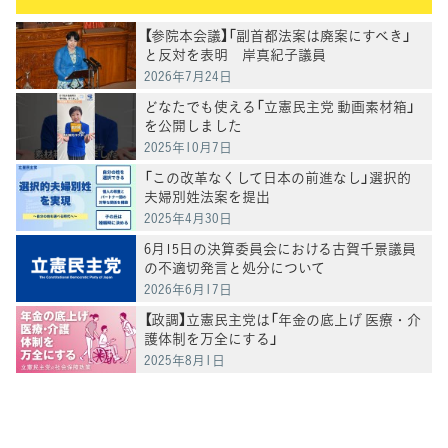
【参院本会議】「副首都法案は廃案にすべき」
と反対を表明 岸真紀子議員
2026年7月24日
どなたでも使える「立憲民主党 動画素材箱」
を公開しました
2025年10月7日
「この改革なくして日本の前進なし」選択的
夫婦別姓法案を提出
2025年4月30日
6月15日の決算委員会における古賀千景議員
の不適切発言と処分について
2026年6月17日
【政調】立憲民主党は「年金の底上げ 医療・介
護体制を万全にする」
2025年8月1日