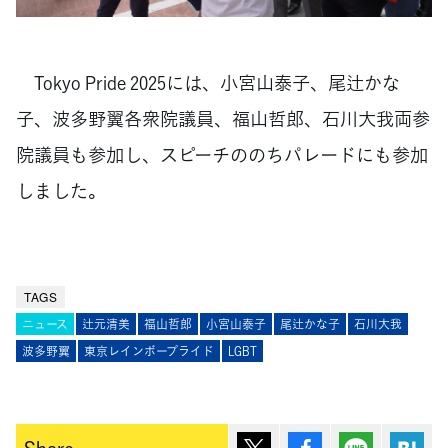
Tokyo Pride 2025には、小宮山泰子、尾辻かな
子、波多野翼各衆院議員、福山哲郎、石川大我両参
院議員も参加し、スピーチののちパレードにも参加
しました。
TAGS
ニュース
辻元清美
福山哲郎
小宮山泰子
尾辻かな子
石川大我
波多野翼
東京レインボープライド
LGBT
ポスト
シェア
Lineで送
は