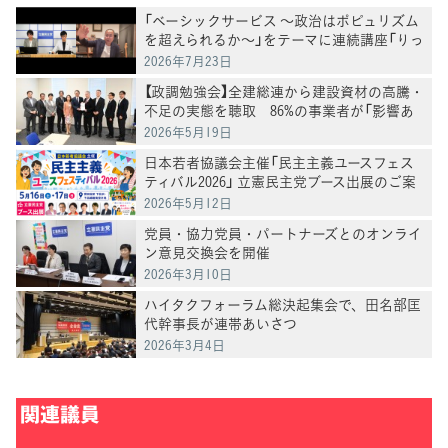
「ベーシックサービス ～政治はポピュリズム
を超えられるか～」をテーマに連続講座「りっ
けん塾」第3回を開催 井手英策・慶應義塾大
2026年7月23日
学教授が講演
【政調勉強会】全建総連から建設資材の高騰・
不足の実態を聴取 86%の事業者が「影響あ
り」
2026年5月19日
日本若者協議会主催「民主主義ユースフェス
ティバル2026」 立憲民主党ブース出展のご案
内
2026年5月12日
党員・協力党員・パートナーズとのオンライ
ン意見交換会を開催
2026年3月10日
ハイタクフォーラム総決起集会で、田名部匡
代幹事長が連帯あいさつ
2026年3月4日
関連議員