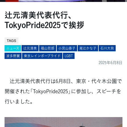
辻元清美代表代行、
TokyoPride2025で挨拶
TAGS
ニュース
辻元清美
福山哲郎
小宮山泰子
尾辻かな子
石川大我
波多野翼
東京レインボープライド
LGBT
2025年6月8日
辻󠄀元清美代表代行は6月8日、東京・代々木公園で
開催された「TokyoPride2025」に参加し、スピーチを
行いました。