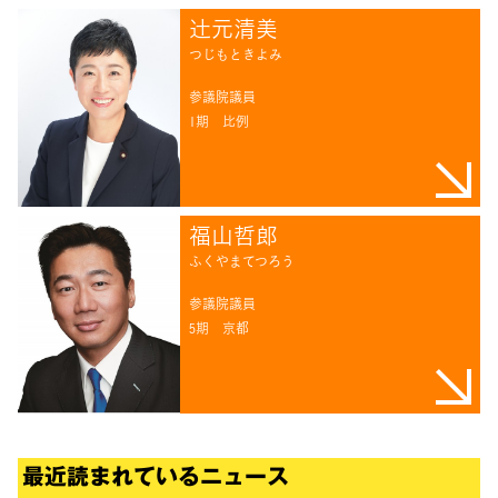
辻󠄀元清美
つじもときよみ
参議院議員
1期
比例
福山哲郎
ふくやまてつろう
参議院議員
5期
京都
最近読まれているニュース