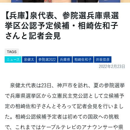
【兵庫】泉代表、参院選兵庫県選
挙区公認予定候補・相崎佐和子
さんと記者会見
TAGS
ニュース
泉健太
参院選2022
兵庫県
相崎佐和子
井坂信彦
2022年2月23日
泉健太代表は23日、神戸市を訪れ、夏の参院選挙
で兵庫県選挙区から立憲民主党公認として立候補予
定の相崎佐和子さんとそろって記者会見を行いまし
た。相崎公認候補予定者は初めての国政への挑戦
で、これまではケーブルテレビのアナウンサーや県