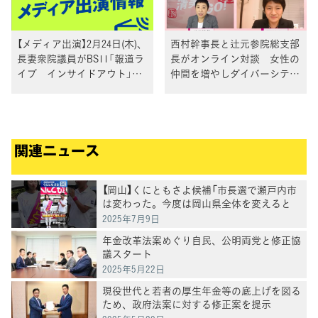
【メディア出演】2月24日(木)、
西村幹事長と辻元参院総支部
長妻衆院議員がBS11「報道ラ
長がオンライン対談 女性の
イブ インサイドアウト」に
仲間を増やしダイバーシティ
生出演
の実現を
関連ニュース
【岡山】くにともさよ候補「市長選で瀬戸内市
は変わった。今度は岡山県全体を変えると
き」泉健太常任顧問と訴え
2025年7月9日
年金改革法案めぐり自民、公明両党と修正協
議スタート
2025年5月22日
現役世代と若者の厚生年金等の底上げを図る
ため、政府法案に対する修正案を提示