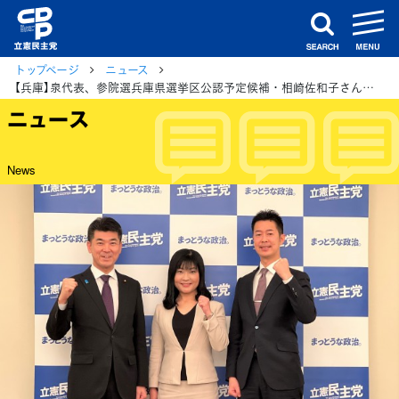
m
search
トップページ
ニュース
【兵庫】泉代表、参院選兵庫県選挙区公認予定候補・相崎佐和子さんと記者会見
ニュース
News