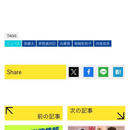
TAGS
ニュース
泉健太
参院選2022
兵庫県
相崎佐和子
井坂信彦
ポスト
シェア
Lineで送
は
Share
次の記事
前の記事