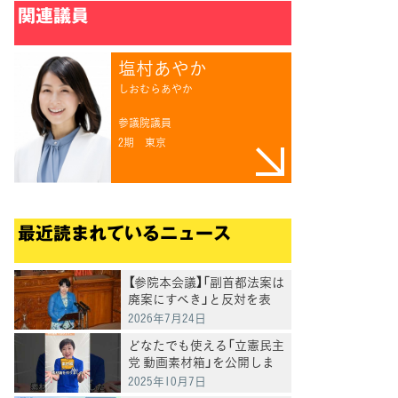
関連議員
塩村あやか
しおむらあやか
参議院議員
2期
東京
最近読まれているニュース
【参院本会議】「副首都法案は
廃案にすべき」と反対を表
明 岸真紀子議員
2026年7月24日
どなたでも使える「立憲民主
党 動画素材箱」を公開しま
した
2025年10月7日