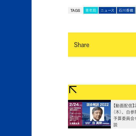
TAGS
青年局
ニュース
石川香織
Share
【動画配信】
（木）、白
予算委員会
説