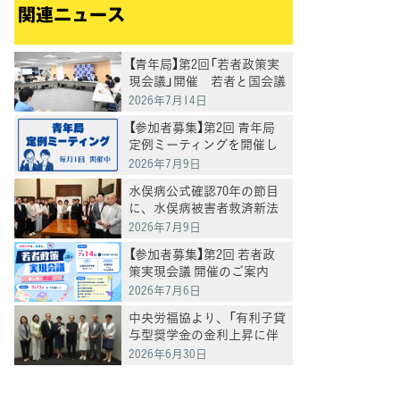
関連ニュース
【青年局】第2回「若者政策実
現会議」開催 若者と国会議
員が「教育政策」の実現につ
2026年7月14日
いて意見交換
【参加者募集】第2回 青年局
定例ミーティングを開催し
ます
2026年7月9日
水俣病公式確認70年の節目
に、水俣病被害者救済新法
案提出
2026年7月9日
【参加者募集】第2回 若者政
策実現会議 開催のご案内
一般のオブザーバー参加大
2026年7月6日
歓迎♪
中央労福協より、「有利子貸
与型奨学金の金利上昇に伴
う返済負担軽減に関する要
2026年6月30日
請」を受け、意見交換