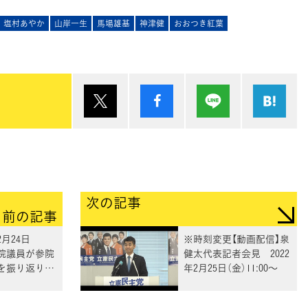
塩村あやか
山岸一生
馬場雄基
神津健
おおつき紅葉
ポスト
シェア
Lineで送る
は
次の記事
前の記事
2月24日
※時刻変更【動画配信】泉
参院議員が参院
健太代表記者会見 2022
を振り返り解
年2月25日（金）11:00～