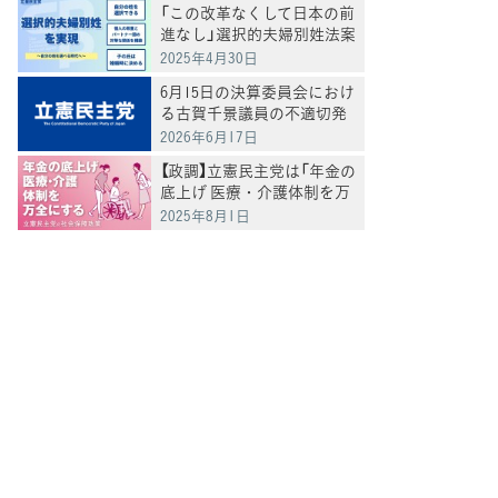
「この改革なくして日本の前
進なし」選択的夫婦別姓法案
を提出
2025年4月30日
6月15日の決算委員会におけ
る古賀千景議員の不適切発
言と処分について
2026年6月17日
てブ
【政調】立憲民主党は「年金の
底上げ 医療・介護体制を万
全にする」
2025年8月1日