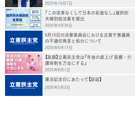
2025年10月7日
「この改革なくして日本の前進なし」選択的
夫婦別姓法案を提出
2025年4月30日
6月15日の決算委員会における古賀千景議員
の不適切発言と処分について
2026年6月17日
【政調】立憲民主党は「年金の底上げ 医療・介
護体制を万全にする」
2025年8月1日
憲法記念日にあたって【談話】
2026年5月3日