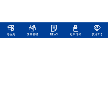
党役員
議員情報
NEWS
選挙情報
参加する
立憲民主党について
綱領
役員一覧
次の内閣
委員会委員一覧
議員・総支部長一覧
党本部所在地
都道府県連一覧
立憲民主党 活動計画・活動報告
ニュース
政策情報
基本政策
ビジョン２２
政策集
選挙政策
国会レポート
政調活動ニュース
提出法案