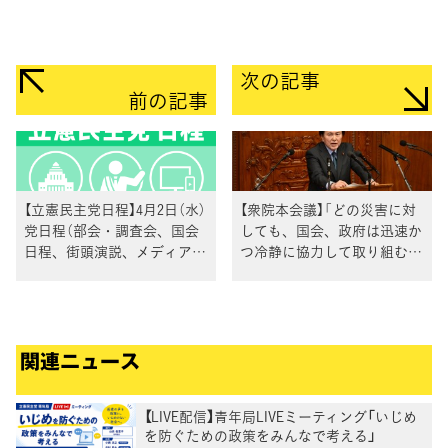
次の記事
前の記事
【立憲民主党日程】4月2日（水）
【衆院本会議】「どの災害に対
党日程（部会・調査会、国会
しても、国会、政府は迅速か
日程、街頭演説、メディア出
つ冷静に協力して取り組むべ
演等）
きもの」岡島議員
関連ニュース
【LIVE配信】青年局LIVEミーティング「いじめ
を防ぐための政策をみんなで考える」