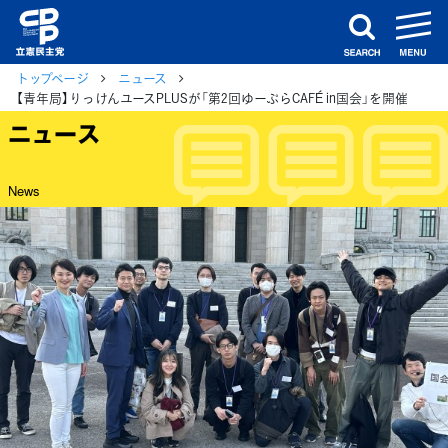
m
search
トップページ
ニュース
【青年局】りっけんユースPLUSが「第2回ゆーぷらCAFÉ in国会」を開催
ニュース
News