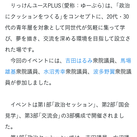
りっけんユースPLUS（愛称：ゆーぷら）は、「政治
にクッションをつくる」をコンセプトに、20代・30
代の青年層を対象として同世代が気軽に集って学
び、夢を描き、交流を深める環境を目指して設立さ
れた場です。
今回のイベントには、
吉田はるみ
衆院議員、
馬場
雄基
衆院議員、
水沼秀幸
衆院議員、
波多野翼
衆院議
員が参加しました。
イベントは第1部「政治セッション」、第2部「国会
見学」、第3部「交流会」の3部構成で開催されまし
た。