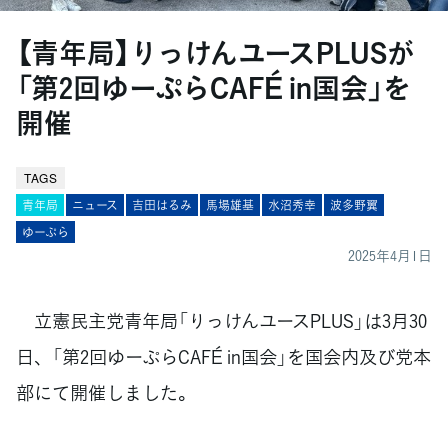
【青年局】りっけんユースPLUSが
「第2回ゆーぷらCAFÉ in国会」を
開催
TAGS
青年局
ニュース
吉田はるみ
馬場雄基
水沼秀幸
波多野翼
ゆーぷら
2025年4月1日
立憲民主党青年局「りっけんユースPLUS」は3月30
日、「第2回ゆーぷらCAFÉ in国会」を国会内及び党本
部にて開催しました。