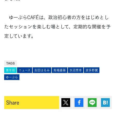
ゆーぷらCAFÉは、政治初心者の方をはじめとし
たセッションを楽しむ場として、定期的な開催を予
定しています。
TAGS
青年局
ニュース
吉田はるみ
馬場雄基
水沼秀幸
波多野翼
ゆーぷら
ポスト
シェア
Lineで送
は
Share