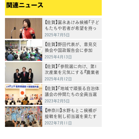
関連ニュース
【佐賀】富永あけみ候補「子ど
もたちや若者が希望を持っ
て生きていける社会、生活
2025年7月5日
者が安心して生きていける
【佐賀】野田代表が、意見交
社会へ」野田代表とともに演
換会や国政報告会に参加
説
2025年4月13日
【佐賀】「参院選に向け、第1
次産業を元気にする『農業者
戸別所得補償制度』を大きな
2025年4月12日
柱に」野田代表
【佐賀】「地域で頑張る自治体
議会の仲間たちの全員当選
を勝ち取ろう」泉健太
2023年2月5日
【神奈川】水野もとこ候補が
接戦を制し初当選を果たす
2022年7月11日