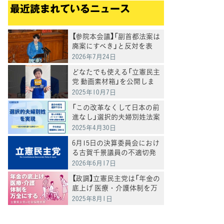
最近読まれているニュース
【参院本会議】「副首都法案は
廃案にすべき」と反対を表
明 岸真紀子議員
2026年7月24日
どなたでも使える「立憲民主
党 動画素材箱」を公開しま
した
2025年10月7日
「この改革なくして日本の前
進なし」選択的夫婦別姓法案
を提出
2025年4月30日
6月15日の決算委員会におけ
る古賀千景議員の不適切発
言と処分について
2026年6月17日
【政調】立憲民主党は「年金の
底上げ 医療・介護体制を万
全にする」
2025年8月1日