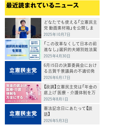
最近読まれているニュース
どなたでも使える「立憲民主
党 動画素材箱」を公開しま
した
2025年10月7日
「この改革なくして日本の前
進なし」選択的夫婦別姓法案
を提出
2025年4月30日
6月15日の決算委員会におけ
る古賀千景議員の不適切発
言と処分について
2026年6月17日
【政調】立憲民主党は「年金の
底上げ 医療・介護体制を万
全にする」
2025年8月1日
憲法記念日にあたって【談
話】
2026年5月3日