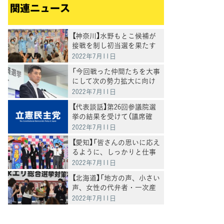
関連ニュース
【神奈川】水野もとこ候補が
接戦を制し初当選を果たす
2022年7月11日
「今回戦った仲間たちを大事
にして次の勢力拡大に向け
努力していく」泉代表が選挙
2022年7月11日
結果受け表明
【代表談話】第26回参議院選
挙の結果を受けて（議席確
定・更新）
2022年7月11日
【愛知】「皆さんの思いに応え
るように、しっかりと仕事
をしていく」斎藤候補が3回
2022年7月11日
目の当選
【北海道】「地方の声、小さい
声、女性の代弁者・一次産
業の支援者として頑張って
2022年7月11日
いく」徳永えり候補