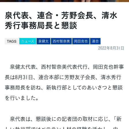
泉代表、連合・芳野会長、清水
秀行事務局長と懇談
TAGS
ニュース
泉健太
西村智奈美
岡田克也
連合
2022年8月31日
泉健太代表、西村智奈美代表代行、岡田克也幹事
長は8月31日、連合本部に芳野友子会長、清水秀行
事務局長を訪ね、新執行部としてのあいさつと懇談
を行いました。
泉代表は、懇談後にの記者団の取材に応じ、「新