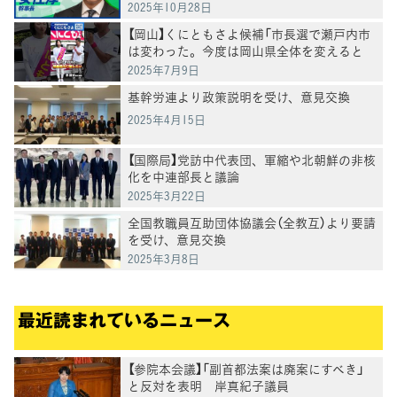
2025年10月28日
【岡山】くにともさよ候補「市長選で瀬戸内市
は変わった。今度は岡山県全体を変えると
き」泉健太常任顧問と訴え
2025年7月9日
基幹労連より政策説明を受け、意見交換
2025年4月15日
【国際局】党訪中代表団、軍縮や北朝鮮の非核
化を中連部長と議論
2025年3月22日
全国教職員互助団体協議会（全教互）より要請
を受け、意見交換
2025年3月8日
最近読まれているニュース
【参院本会議】「副首都法案は廃案にすべき」
と反対を表明 岸真紀子議員