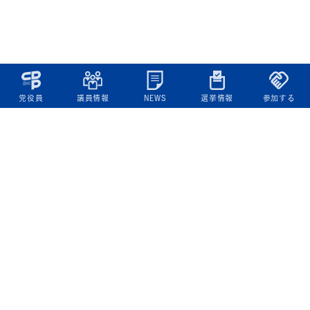
党役員
議員情報
NEWS
選挙情報
参加する
立憲民主党について
綱領
役員一覧
次の内閣
委員会委員一覧
議員・総支部長一覧
党本部所在地
都道府県連一覧
立憲民主党 活動計画・活動報告
ニュース
政策情報
基本政策
ビジョン２２
政策集
選挙政策
国会レポート
政調活動ニュース
提出法案