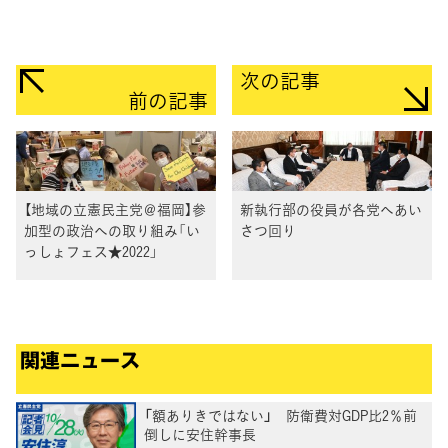
次の記事
前の記事
【地域の立憲民主党＠福岡】参
新執行部の役員が各党へあい
加型の政治への取り組み「い
さつ回り
っしょフェス★2022」
関連ニュース
「額ありきではない」 防衛費対GDP比2％前
倒しに安住幹事長