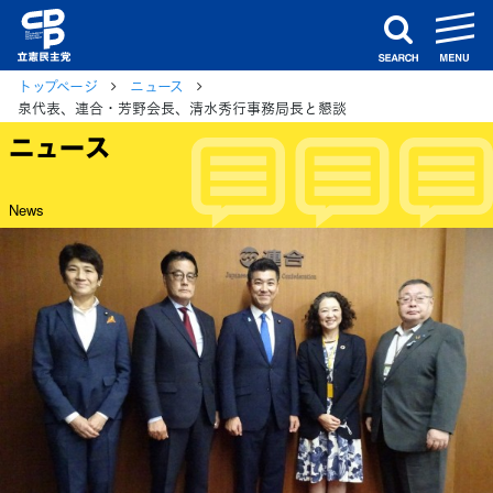
m
search
トップページ
ニュース
泉代表、連合・芳野会長、清水秀行事務局長と懇談
ニュース
News