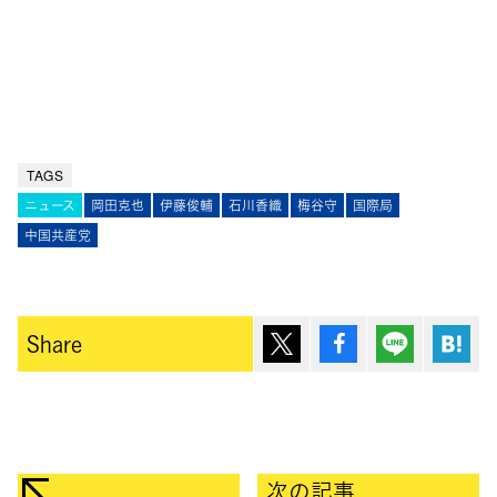
TAGS
ニュース
岡田克也
伊藤俊輔
石川香織
梅谷守
国際局
中国共産党
ポスト
シェア
Lineで送
は
Share
次の記事