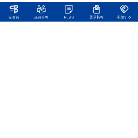
党役員
議員情報
NEWS
選挙情報
参加する
立憲民主党について
綱領
役員一覧
次の内閣
委員会委員一覧
議員・総支部長一覧
党本部所在地
都道府県連一覧
立憲民主党 活動計画・活動報告
ニュース
政策情報
基本政策
ビジョン２２
政策集
選挙政策
国会レポート
政調活動ニュース
提出法案
選挙情報
参院選2025選挙結果
衆院選2024選挙結果
参院選2022選挙結果
衆院選2021選挙結果
第20回統一地方自治体選挙 結果一覧