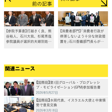
前の記事
【参院予算委】打越さく良、熊
【消費者部門】「消費者行政が
谷裕人、石川大我、杉尾秀哉
停滞しないよう十分な財政措
参院議員が選択的夫婦別姓な
置を」石川香織部門長らが要
どについて質問
請
関連ニュース
【国際局】第1回グローバル・プログレッシ
ブ・モビライゼーション(GPM)参加報告書
2026年5月27日
【国際局】水岡代表、イスラエル大使と中東情
勢で意見交換
2026年3月18日