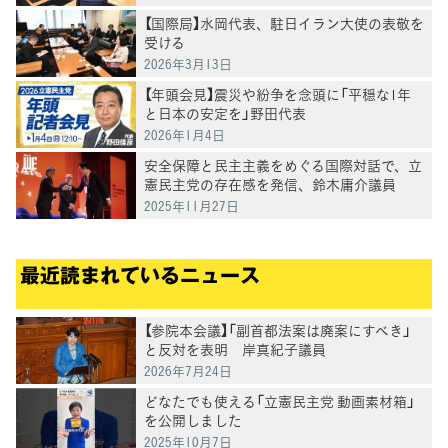
【国際局】水岡代表、駐日イラン大使の表敬を
受ける
2026年3月13日
【年頭会見】震災や紛争を念頭に「平穏な1年
と日本の安定を」野田代表
2026年1月4日
安全保障と民主主義をめぐる国際対話で、立
憲民主党の存在感を発信、鈴木庸介議員
2025年11月27日
最近読まれているニュース
【参院本会議】「副首都法案は廃案にすべき」
と反対を表明 岸真紀子議員
2026年7月24日
どなたでも使える「立憲民主党 動画素材箱」
を公開しました
2025年10月7日