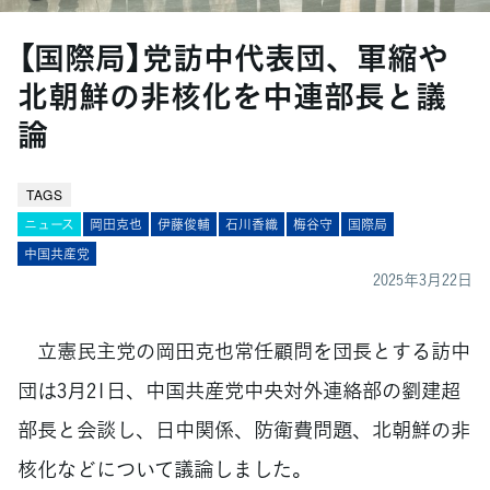
【国際局】党訪中代表団、軍縮や
北朝鮮の非核化を中連部長と議
論
TAGS
ニュース
岡田克也
伊藤俊輔
石川香織
梅谷守
国際局
中国共産党
2025年3月22日
立憲民主党の岡田克也常任顧問を団長とする訪中
団は3月21日、中国共産党中央対外連絡部の劉建超
部長と会談し、日中関係、防衛費問題、北朝鮮の非
核化などについて議論しました。