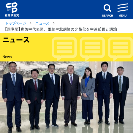
m
search
トップページ
ニュース
【国際局】党訪中代表団、軍縮や北朝鮮の非核化を中連部長と議論
ニュース
News