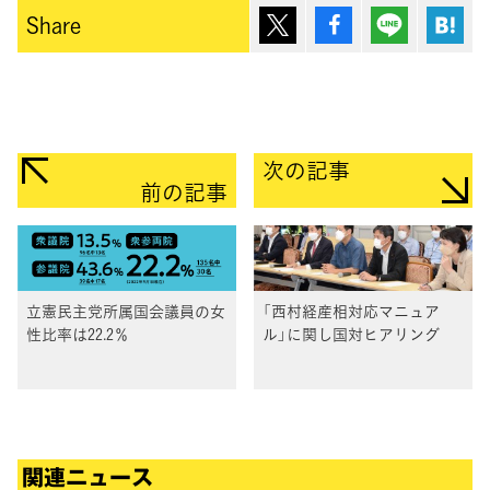
ポスト
シェア
Lineで送
は
Share
次の記事
前の記事
立憲民主党所属国会議員の女
「西村経産相対応マニュア
性比率は22.2％
ル」に関し国対ヒアリング
関連ニュース