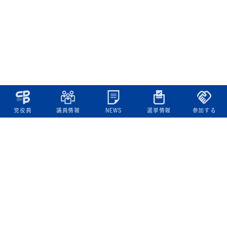
党役員
議員情報
NEWS
選挙情報
参加する
立憲民主党について
綱領
役員一覧
次の内閣
委員会委員一覧
議員・総支部長一覧
党本部所在地
都道府県連一覧
立憲民主党 活動計画・活動報告
ニュース
政策情報