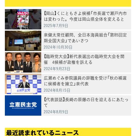
【岡山】くにともさよ候補「市長選で瀬戸内市
は変わった。今度は岡山県全体を変えると
き」泉健太常任顧問と訴え
2025年7月9日
泉健太常任顧問、全日本海員組合「第85回定
期全国大会」であいさつ
2024年10月30日
【臨時党大会】新代表選出の臨時党大会を開
催 4候補が政権を訴える
2024年9月23日
広瀬めぐみ参院議員の辞職を受け「秋の補選
に候補者を擁立」泉代表
2024年8月15日
【代表談話】長崎の原爆の日を迎えるにあたっ
て
2024年8月9日
最近読まれているニュース