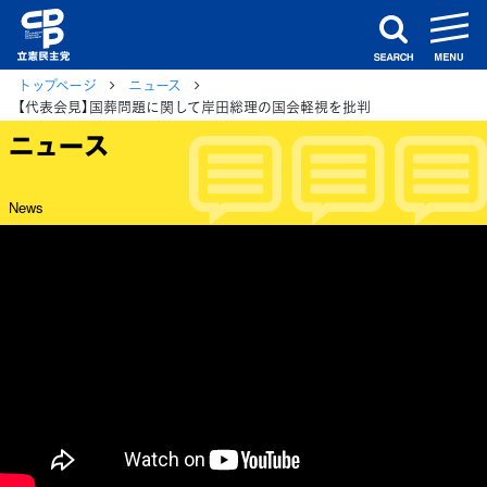
m
search
トップページ
ニュース
【代表会見】国葬問題に関して岸田総理の国会軽視を批判
ニュース
News