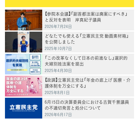
【参院本会議】「副首都法案は廃案にすべき」
と反対を表明 岸真紀子議員
2026年7月24日
どなたでも使える「立憲民主党 動画素材箱」
を公開しました
2025年10月7日
「この改革なくして日本の前進なし」選択的
夫婦別姓法案を提出
2025年4月30日
【政調】立憲民主党は「年金の底上げ 医療・介
護体制を万全にする」
2025年8月1日
6月15日の決算委員会における古賀千景議員
の不適切発言と処分について
2026年6月17日