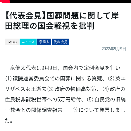
【代表会見】国葬問題に関して岸
田総理の国会軽視を批判
TAGS
ニュース
泉健太
代表会見
2022年9月9日
泉健太代表は9月9日、国会内で定例会見を行い
（1）議院運営委員会での国葬に関する質疑、（2）英エ
リザベス女王逝去（3）政府の物価高対策、（4）政府の
住民税非課税世帯への5万円給付、（5）自民党の旧統
一教会との関係調査報告――等について発言しまし
た。