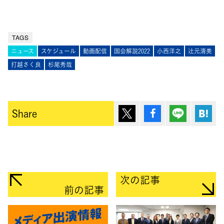
TAGS
ニュース
スケジュール
動画配信
国会解説2022
小西洋之
辻󠄀元清美
打越さく良
杉尾秀哉
ポスト
シェア
Lineで送
は
Share
次の記事
前の記事