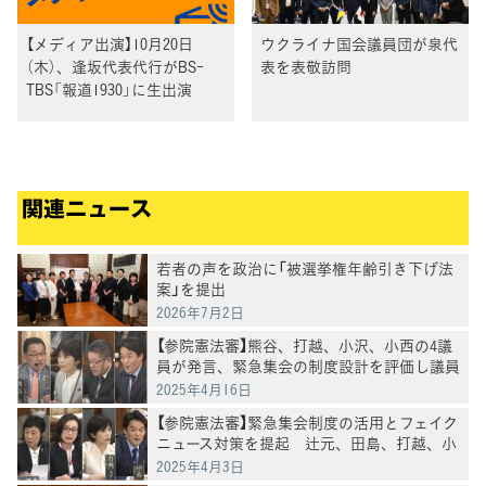
【メディア出演】10月20日
ウクライナ国会議員団が泉代
（木）、逢󠄀坂代表代行がBS-
表を表敬訪問
TBS「報道1930」に生出演
関連ニュース
若者の声を政治に「被選挙権年齢引き下げ法
案」を提出
2026年7月2日
【参院憲法審】熊谷、打越、小沢、小西の4議
員が発言、緊急集会の制度設計を評価し議員
任期延長改憲に反対
2025年4月16日
【参院憲法審】緊急集会制度の活用とフェイク
ニュース対策を提起 辻元、田島、打越、小
西の各議員が発言
2025年4月3日