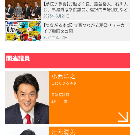
【参院予算委】打越さく良、熊谷裕人、石川大
我、杉尾秀哉参院議員が選択的夫婦別姓など
について質問
2025年3月21日
【つながる本部】 立憲つながる夏祭り アーカ
イブ動画を公開
2024年8月2日
関連議員
小西洋之
こにしひろゆき
参議院議員
3期
千葉
辻󠄀元清美