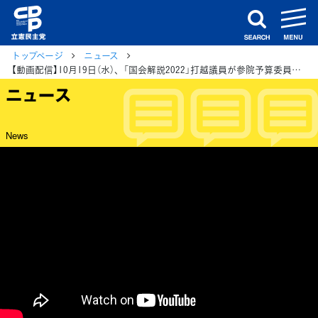
m
search
トップページ
ニュース
【動画配信】10月19日（水）、「国会解説2022」打越議員が参院予算委員会 総括質疑を振り返り解説
ニュース
News