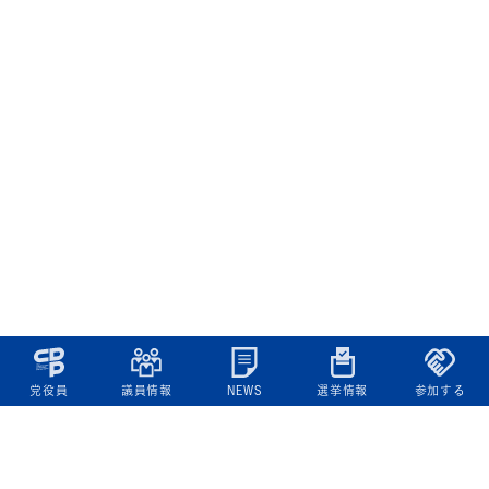
党役員
議員情報
NEWS
選挙情報
参加する
立憲民主党について
綱領
役員一覧
次の内閣
委員会委員一覧