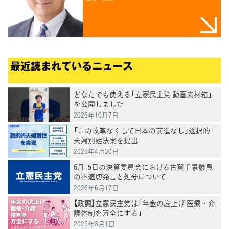
最近読まれているニュース
どなたでも使える「立憲民主党 動画素材箱」
を公開しました
2025年10月7日
「この改革なくして日本の前進なし」選択的
夫婦別姓法案を提出
2025年4月30日
6月15日の決算委員会における古賀千景議員
の不適切発言と処分について
2026年6月17日
【政調】立憲民主党は「年金の底上げ 医療・介
護体制を万全にする」
2025年8月1日