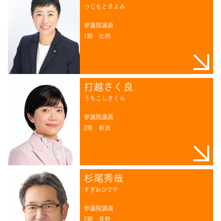
つじもときよみ
参議院議員
1期
比例
打越さく良
うちこしさくら
参議院議員
2期
新潟
杉尾秀哉
すぎおひでや
参議院議員
2期
長野