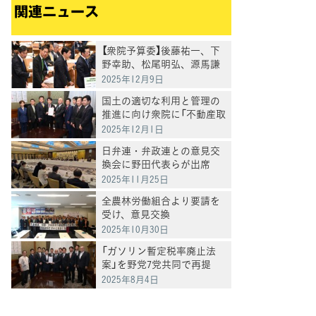
関連ニュース
【衆院予算委】後藤祐一、下
野幸助、松尾明弘、源馬謙
太郎各議員が補正予算の審
2025年12月9日
議で基本的質疑
国土の適切な利用と管理の
推進に向け衆院に「不動産取
得実態調査法案」を提出
2025年12月1日
日弁連・弁政連との意見交
換会に野田代表らが出席
2025年11月25日
全農林労働組合より要請を
受け、意見交換
2025年10月30日
「ガソリン暫定税率廃止法
案」を野党7党共同で再提
出 11月1日からの減税を目
2025年8月4日
指して