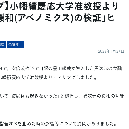
グ】小幡績慶応大学准教授より
緩和(アベノミクス)の検証」ヒ
階猛
後藤祐一
2023年1月27日
内で、安倍政権下で日銀の黒田総裁が導入した異次元の金融
、小幡績慶応大学准教授よりヒアリングしました。
て「結局何も起きなかった」と総括し、異次元の緩和の功罪
指値オペを止めた時の影響等について質問がありました。