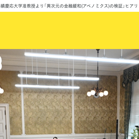
幡績慶応大学准教授より「異次元の金融緩和(アベノミクス)の検証」ヒアリ