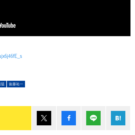
ujx6j46fE_s
階猛
後藤祐一
ポスト
シェア
Lineで送る
は