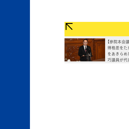
【参院本会議
得格差をた
をあきらめ
巧議員が代