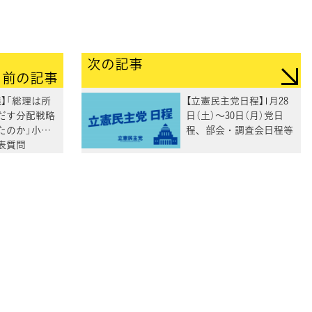
次の記事
前の記事
】「総理は所
【立憲民主党日程】1月28
だす分配戦略
日（土）～30日（月）党日
たのか」小沼
程、部会・調査会日程等
表質問