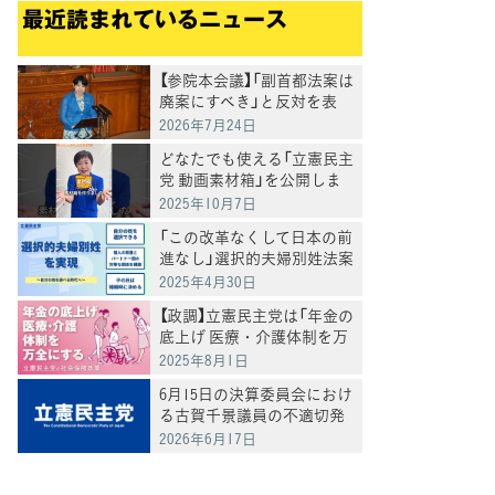
最近読まれているニュース
【参院本会議】「副首都法案は
廃案にすべき」と反対を表
明 岸真紀子議員
2026年7月24日
どなたでも使える「立憲民主
党 動画素材箱」を公開しま
した
2025年10月7日
「この改革なくして日本の前
進なし」選択的夫婦別姓法案
を提出
2025年4月30日
【政調】立憲民主党は「年金の
底上げ 医療・介護体制を万
全にする」
2025年8月1日
6月15日の決算委員会におけ
る古賀千景議員の不適切発
言と処分について
2026年6月17日