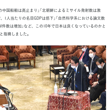
中国船舶は高止まり」「北朝鮮によるミサイル発射数は激
P、1人当たりの名目GDPは低下」「自然科学系における論文数
DV件数は増加」など、この10年で日本は良くなっているのかと
と指摘しました。