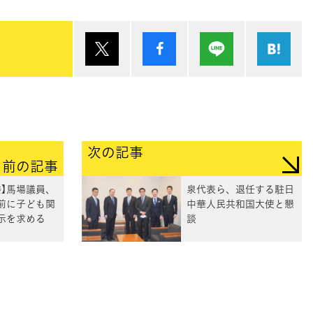
ポスト
シェア
Lineで送る
は
次の記事
前の記事
委】馬場議員、
泉代表ら、退任する駐日
前に子ども関
中華人民共和国大使と懇
示を求める
談