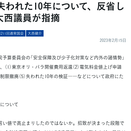
「失われた10年について、反省し
大西議員が指摘
第211回通常国会
大西健介
2023年2月15日
院予算委員会の「安全保障及び少子化対策など内外の諸情勢」
（1）東京オリ・パラ開催費用返還（2）電気料金値上げ申請
所得制限撤廃（5）失われた10年の検証――などについて政府にた
について
言い値で高止まりしたのではないか。招致が決まった段階で