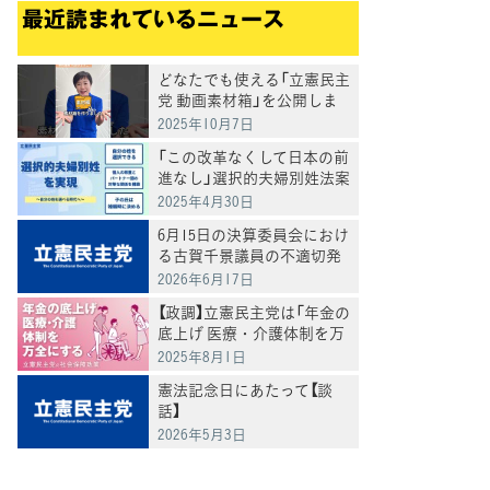
最近読まれているニュース
どなたでも使える「立憲民主
党 動画素材箱」を公開しま
した
2025年10月7日
「この改革なくして日本の前
進なし」選択的夫婦別姓法案
を提出
2025年4月30日
6月15日の決算委員会におけ
る古賀千景議員の不適切発
言と処分について
2026年6月17日
【政調】立憲民主党は「年金の
底上げ 医療・介護体制を万
全にする」
2025年8月1日
憲法記念日にあたって【談
話】
2026年5月3日