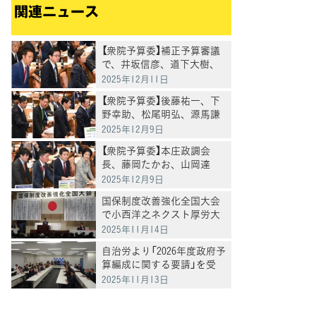
関連ニュース
【衆院予算委】補正予算審議
で、井坂信彦、道下大樹、
亀井亜紀子各議員が質問
2025年12月11日
【衆院予算委】後藤祐一、下
野幸助、松尾明弘、源馬謙
太郎各議員が補正予算の審
2025年12月9日
議で基本的質疑
【衆院予算委】本庄政調会
長、藤岡たかお、山岡達
丸、岡田華子各議員が補正
2025年12月9日
予算の基本的質疑
国保制度改善強化全国大会
で小西洋之ネクスト厚労大
臣があいさつ
2025年11月14日
自治労より「2026年度政府予
算編成に関する要請」を受
け、意見交換
2025年11月13日