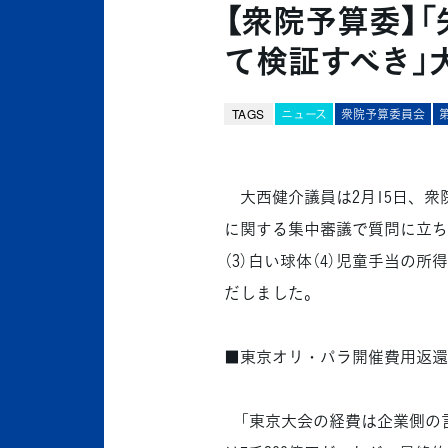
【衆院予算委】
て検証すべき」
TAGS
ニュース
衆院予算委員会
大西健介議員は2月15日、衆
に関する集中審議で質問に立ち、
（3）白い球体（4）児童手当の
だしました。
■東京オリ・パラ開催費用返還
「東京大会の経費は企業側の