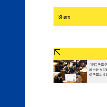
Share
【衆院予算
統一地方選
係予算の提