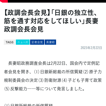
【政調会長会見】「日銀の独立性、
筋を通す対応をしてほしい」長妻
政調会長会見
TAGS
ニュース
記者会見
長妻昭
2023年2月22日
長妻昭政務調査会長は2月22日、国会内で定例記
者会見を開き、（1）日銀新総裁の所信質疑（2）原子力
規制委員会の決定（3）防衛財源（4）子ども子育て政策
（5）反撃能力――等について発言しました。
（1）日銀新総裁の所信質疑