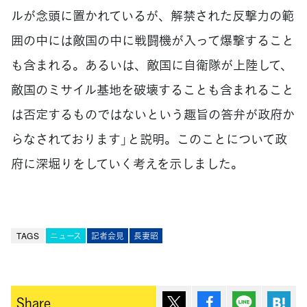
ルが念頭に置かれているが、解禁された反撃力の範
囲の中には敵国の中に戦闘機が入って爆撃すること
も含まれる。あるいは、敵国に自衛隊が上陸して、
敵国のミサイル基地を破壊することも含まれること
は否定するものではないという趣旨の答弁が政府か
らなされております」と説明。このことについて政
府に深堀りをしていく考えを示しました。
TAGS
ニュース
記者会見
長妻昭
ポスト
シェア
Lineで送
は
Share