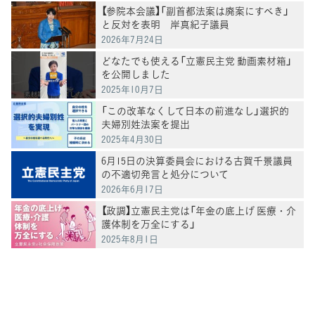
【参院本会議】「副首都法案は廃案にすべき」
と反対を表明 岸真紀子議員
2026年7月24日
どなたでも使える「立憲民主党 動画素材箱」
を公開しました
2025年10月7日
「この改革なくして日本の前進なし」選択的
夫婦別姓法案を提出
2025年4月30日
6月15日の決算委員会における古賀千景議員
の不適切発言と処分について
2026年6月17日
【政調】立憲民主党は「年金の底上げ 医療・介
護体制を万全にする」
2025年8月1日