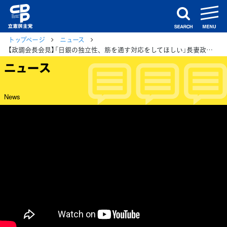
m
search
トップページ
ニュース
【政調会長会見】「日銀の独立性、筋を通す対応をしてほしい」長妻政調会長会見
ニュース
News