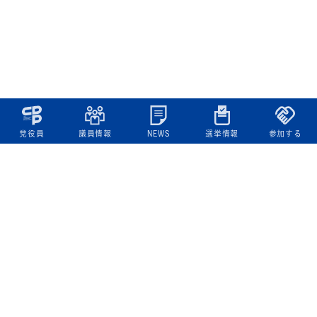
党役員
議員情報
NEWS
選挙情報
参加する
立憲民主党について
綱領
役員一覧
次の内閣
委員会委員一覧
議員・総支部長一覧
党本部所在地
都道府県連一覧
立憲民主党 活動計画・活動報告
ニュース
政策情報
基本政策
ビジョン２２
政策集
選挙政策
国会レポート