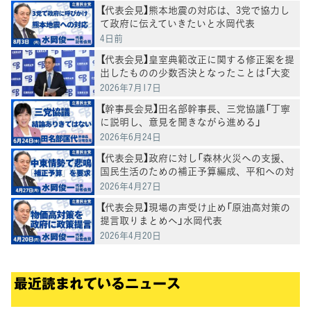
【代表会見】熊本地震の対応は、3党で協力し
て政府に伝えていきたいと水岡代表
4日前
【代表会見】皇室典範改正に関する修正案を提
出したものの少数否決となったことは「大変
残念」水岡代表
2026年7月17日
【幹事長会見】田名部幹事長、三党協議「丁寧
に説明し、意見を聞きながら進める」
2026年6月24日
【代表会見】政府に対し「森林火災への支援、
国民生活のための補正予算編成、平和への対
応を求めていく」水岡代表
2026年4月27日
【代表会見】現場の声受け止め「原油高対策の
提言取りまとめへ」水岡代表
2026年4月20日
最近読まれているニュース