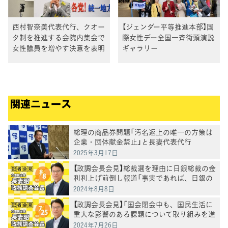
西村智奈美代表代行、クオー
【ジェンダー平等推進本部】国
タ制を推進する会院内集会で
際女性デー全国一斉街頭演説
女性議員を増やす決意を表明
ギャラリー
関連ニュース
総理の商品券問題「汚名返上の唯一の方策は
企業・団体献金禁止」と長妻代表代行
2025年3月17日
【政調会長会見】総裁選を理由に日銀総裁の金
利利上げ前倒し報道「事実であれば、日銀の
独立性を軽んずる現政権はいかがなものか」
2024年8月8日
長妻政調会長
【政調会長会見】「国会閉会中も、国民生活に
重大な影響のある課題について取り組みを進
める」
2024年7月26日