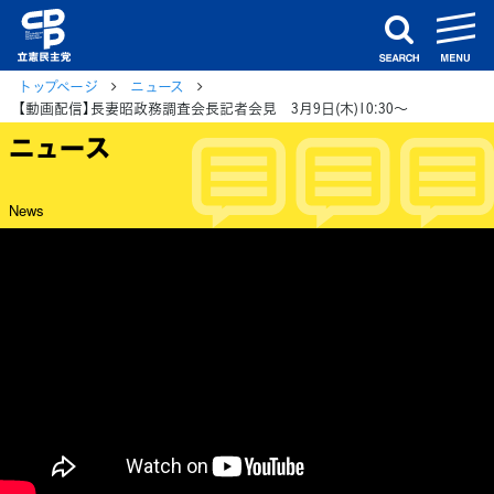
m
search
トップページ
ニュース
【動画配信】長妻昭政務調査会長記者会見 3月9日(木)10:30～
ニュース
News