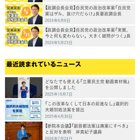
【政調会長会見】自民党の政治改革案「自民党
案はザル、抜け穴だらけ」長妻政調会長
2024年6月6日
【政調会長会見】自民党の政治改革案「実質、
今と何も変わらない。大きく疑問がつく」長
妻政調会長
2024年5月23日
最近読まれているニュース
どなたでも使える「立憲民主党 動画素材箱」
を公開しました
2025年10月7日
「この改革なくして日本の前進なし」選択的
夫婦別姓法案を提出
2025年4月30日
【参院本会議】「副首都法案は廃案にすべき」
と反対を表明 岸真紀子議員
2026年7月24日