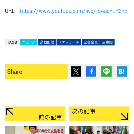
URL
https://www.youtube.com/live/fqAacFLR2nE
TAGS
ニュース
動画配信
スケジュール
記者会見
長妻昭
ポスト
シェア
Lineで送
は
Share
次の記事
前の記事