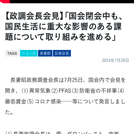
【政調会長会見】「国会閉会中も、
国民生活に重大な影響のある課
題について取り組みを進める」
TAGS
ニュース
長妻昭
記者会見
2024年7月26日
長妻昭政務調査会長は7月25日、国会内で会見を
開き、（1）異常気象（2）PFAS（3）防衛省の不祥事（4）
最低賃金（5）コロナ感染――等について発言しまし
た。
（1）長妻政調会長は、雷、ダウンバースト、突風、