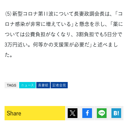
（5）新型コロナ第11波について長妻政調会長は、「コ
ロナ感染が非常に増えている」と懸念を示し、「薬に
ついては公費負担がなくなり、3割負担でも5日分で
3万円近い。何等かの支援策が必要だ」と述べまし
た。
TAGS
ニュース
長妻昭
記者会見
ポスト
シェア
Lineで送
は
Share