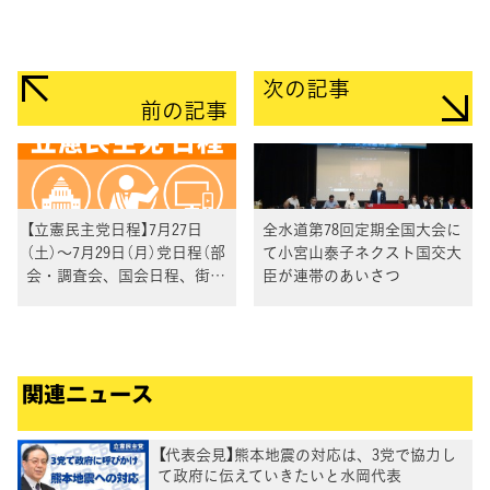
次の記事
前の記事
【立憲民主党日程】7月27日
全水道第78回定期全国大会に
（土）〜7月29日（月）党日程（部
て小宮山泰子ネクスト国交大
会・調査会、国会日程、街頭
臣が連帯のあいさつ
演説、メディア出演等）
関連ニュース
【代表会見】熊本地震の対応は、3党で協力し
て政府に伝えていきたいと水岡代表