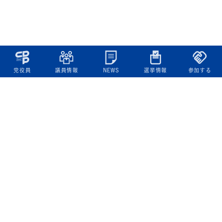
党役員
議員情報
NEWS
選挙情報
参加する
立憲民主党について
綱領
役員一覧
次の内閣
委員会委員一覧
議員・総支部長一覧
党本部所在地
都道府県連一覧
立憲民主党 活動計画・活動報告
ニュース
政策情報
基本政策
ビジョン２２
政策集
選挙政策
国会レポート
政調活動ニュース
提出法案