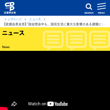
m
search
トップページ
ニュース
【政調会長会見】「国会閉会中も、国民生活に重大な影響のある課題について取り組みを進める」
ニュース
News