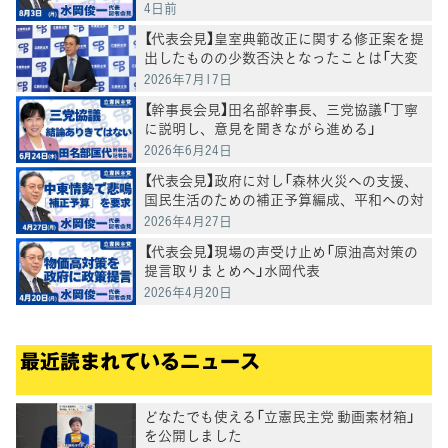
4日前
【代表会見】皇室典範改正に関する修正案を提
出したものの少数否決となったことは「大変
残念」水岡代表
2026年7月17日
【幹事長会見】田名部幹事長、三党協議「丁寧
に説明し、意見を聞きながら進める」
2026年6月24日
【代表会見】政府に対し「森林火災への支援、
国民生活のための補正予算編成、平和への対
応を求めていく」水岡代表
2026年4月27日
【代表会見】現場の声受け止め「原油高対策の
提言取りまとめへ」水岡代表
2026年4月20日
最近読まれているニュース
どなたでも使える「立憲民主党 動画素材箱」
を公開しました