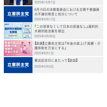
2025年10月7日
6月15日の決算委員会における古賀千景議員
の不適切発言と処分について
2026年6月17日
「この改革なくして日本の前進なし」選択的
夫婦別姓法案を提出
2025年4月30日
【政調】立憲民主党は「年金の底上げ 医療・介
護体制を万全にする」
2025年8月1日
憲法記念日にあたって【談話】
2026年5月3日