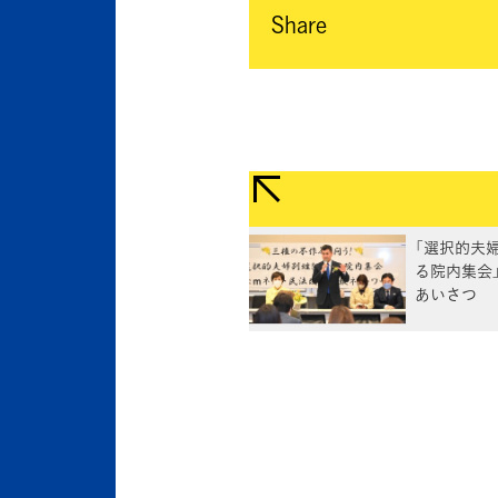
Share
「選択的夫
る院内集会
あいさつ