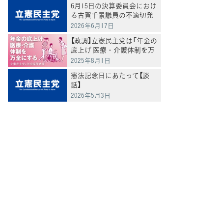
6月15日の決算委員会におけ
る古賀千景議員の不適切発
言と処分について
2026年6月17日
【政調】立憲民主党は「年金の
底上げ 医療・介護体制を万
全にする」
2025年8月1日
憲法記念日にあたって【談
話】
2026年5月3日