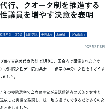
代行、クオータ制を推進する
性議員を増やす決意を表明
推進本部
Qの会
団体交流
中川正春
近藤昭一
小宮山泰子
2023年3月8日
西村智奈美代表代行は3月8日、国会内で開催されたクオー
催の「祝国際女性デー院内集会──議席の半分に女性を！どうす
しました。
年の参院選挙で立憲民主党が公認候補者の50％を女性と
を達成した実績を強調し、統一地方選でもできるだけ多くの女
ると話しました。