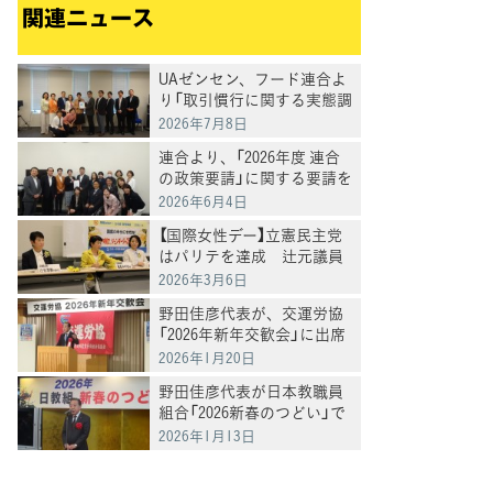
関連ニュース
UAゼンセン、フード連合よ
り「取引慣行に関する実態調
査を踏まえた要請」を受け、
2026年7月8日
意見交換
連合より、「2026年度 連合
の政策要請」に関する要請を
受け、意見交換
2026年6月4日
【国際女性デー】立憲民主党
はパリテを達成 辻元議員
らがQの会院内集会に出席
2026年3月6日
野田佳彦代表が、交運労協
「2026年新年交歓会」に出席
し、あいさつ
2026年1月20日
野田佳彦代表が日本教職員
組合「2026新春のつどい」で
あいさつ
2026年1月13日