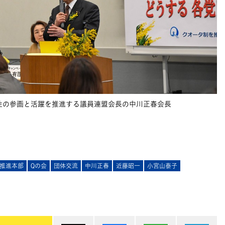
性の参画と活躍を推進する議員連盟会長の中川正春会長
推進本部
Qの会
団体交流
中川正春
近藤昭一
小宮山泰子