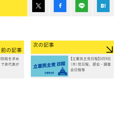
ポスト
シェア
Lineで送る
は
次の記事
前の記事
婦別姓を求め
【立憲民主党日程】3月9日
」で泉代表が
（木）党日程、部会・調査
会日程等