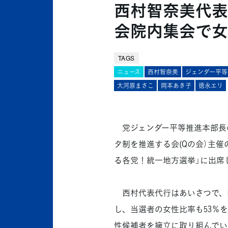
西村智奈美代表
会院内集会で女
TAGS
ニュース
西村智奈美
ジェンダー平等
大河原まさこ
岡本あき子
徳永エリ
党ジェンダー平等推進本部長の
タ制を推進する会(Qの会）主
る各党！統一地方選挙」に出席
西村代表代行はあいさつで、昨
し、当選者の女性比率も53％
性候補者を擁立に取り組んでい