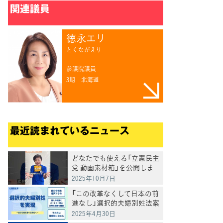
関連議員
徳永エリ
とくながえり
参議院議員
3期
北海道
最近読まれているニュース
どなたでも使える「立憲民主
党 動画素材箱」を公開しま
した
2025年10月7日
「この改革なくして日本の前
進なし」選択的夫婦別姓法案
を提出
2025年4月30日