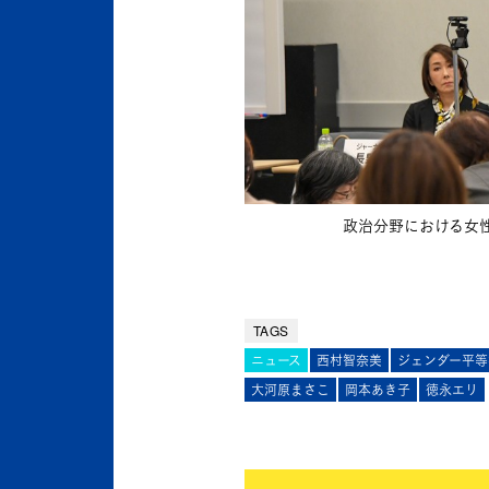
政治分野における女
TAGS
ニュース
西村智奈美
ジェンダー平等
大河原まさこ
岡本あき子
徳永エリ