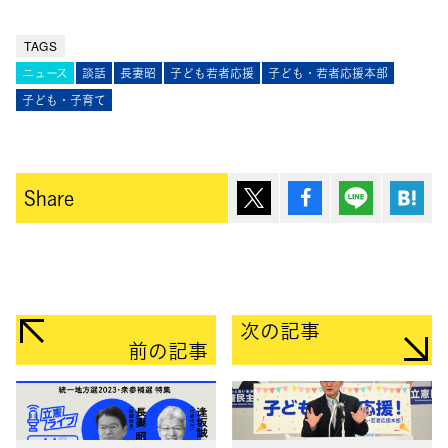
TAGS
ニュース
談話
長妻昭
子ども若者応援
子ども・若者応援本部
子ども・子育て
ポスト
シェア
Lineで送
は
Share
次の記事
前の記事