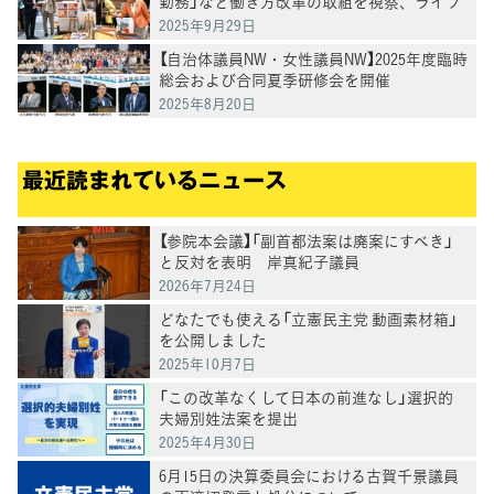
勤務」など働き方改革の取組を視察、ライフ
リンクで子どもの自殺対策の課題を意見交換
2025年9月29日
【自治体議員NW・女性議員NW】2025年度臨時
総会および合同夏季研修会を開催
2025年8月20日
最近読まれているニュース
【参院本会議】「副首都法案は廃案にすべき」
と反対を表明 岸真紀子議員
2026年7月24日
どなたでも使える「立憲民主党 動画素材箱」
を公開しました
2025年10月7日
「この改革なくして日本の前進なし」選択的
夫婦別姓法案を提出
2025年4月30日
6月15日の決算委員会における古賀千景議員