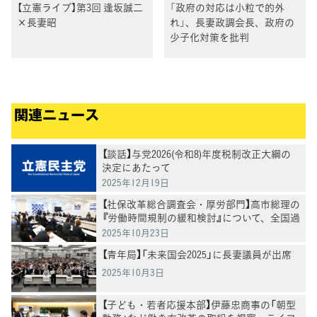
【立憲ライブ】第3回 逢坂誠二
「政府の対応は小粒で的外
×長妻昭
れ」、長妻政調会長、政府の
少子化対策を批判
関連ニュース
【談話】与党2026(令和8)年度税制改正大綱の
決定にあたって
2025年12月19日
【社保改革総合調査会・厚労部門】高市総理の
『労働時間規制の緩和検討』について、全国過
労死家族会および弁護団よりヒアリング
2025年10月23日
【青年局】「未来国会2025」に長妻議員が出席
2025年10月3日
【子ども・若者応援本部】伊藤忠商事の「朝型