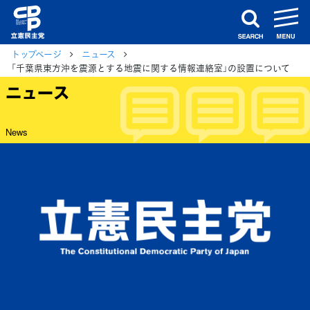
m
search
トップページ
ニュース
「千葉県東方沖を震源とする地震に関する情報連絡室」の設置について
ニュース
News