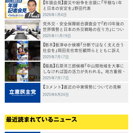
【年頭会見】震災や紛争を念頭に「平穏な1年
と日本の安定を」野田代表
2026年1月4日
党外交・安全保障総合調査会で「約10年後の
世界情勢と日本の外交戦略の在り方」につい
て有識者からヒアリング
2025年11月19日
【栃木】板津ゆか候補「分断ではなく支え合う
社会を」岡田克也常任顧問らとともに訴え
2025年7月17日
【福島】石原洋三郎候補「中山間地域を大事に
しなければ国の活力が失われる。地方重視・
生活重視の政策に取り組む」 岡田常任顧問ら
2025年7月17日
と訴え
【コメント】直近の中東情勢についての見解
2025年6月24日
最近読まれているニュース