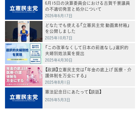
6月15日の決算委員会における古賀千景議員
の不適切発言と処分について
2026年6月17日
どなたでも使える「立憲民主党 動画素材箱」
を公開しました
2025年10月7日
「この改革なくして日本の前進なし」選択的
夫婦別姓法案を提出
2025年4月30日
【政調】立憲民主党は「年金の底上げ 医療・介
護体制を万全にする」
2025年8月1日
憲法記念日にあたって【談話】
2026年5月3日