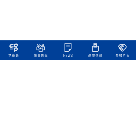
党役員
議員情報
NEWS
選挙情報
参加する
立憲民主党について
綱領
役員一覧
次の内閣
委員会委員一覧
議員・総支部長一覧
党本部所在地
都道府県連一覧
立憲民主党 活動計画・活動報告
ニュース
政策情報
基本政策
ビジョン２２
政策集
選挙政策
国会レポート