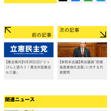
次の記事
前の記事
【集会案内】5月28日(日)「りっ
【参院本会議】熊谷議員「防衛
けんと語ろう！憲法対話集会
省産業強化法案」に対する代
in 三重」
表質問
関連ニュース