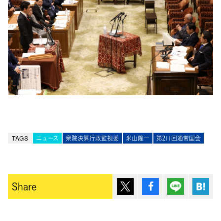
TAGS
ニュース
衆院決算行政監視委
米山隆一
第211回通常国会
ポスト
シェア
Lineで送
は
Share