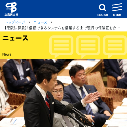
m
search
トップページ
ニュース
【衆院決算委】「信頼できるシステムを構築するまで現行の保険証を存続するべき」米山議員が指摘
ニュース
News