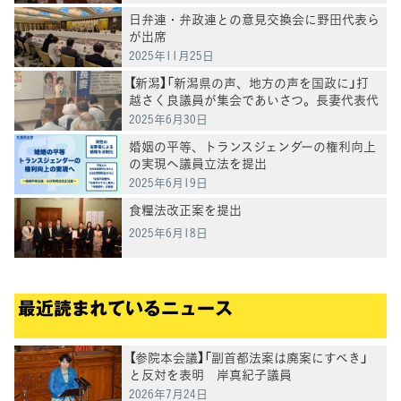
日弁連・弁政連との意見交換会に野田代表ら
が出席
2025年11月25日
【新潟】「新潟県の声、地方の声を国政に」打
越さく良議員が集会であいさつ。長妻代表代
行も応援
2025年6月30日
婚姻の平等、トランスジェンダーの権利向上
の実現へ議員立法を提出
2025年6月19日
食糧法改正案を提出
2025年6月18日
最近読まれているニュース
【参院本会議】「副首都法案は廃案にすべき」
と反対を表明 岸真紀子議員
2026年7月24日