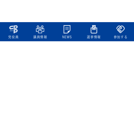
党役員
議員情報
NEWS
選挙情報
参加する
立憲民主党について
綱領
役員一覧
次の内閣
委員会委員一覧
議員・総支部長一覧
党本部所在地
都道府県連一覧
立憲民主党 活動計画・活動報告
ニュース
政策情報
基本政策
ビジョン２２
政策集
選挙政策
国会レポート
政調活動ニュース
提出法案
選挙情報