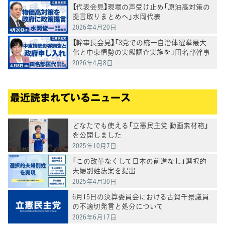
【代表会見】現場の声受け止め「原油高対策の
提言取りまとめへ」水岡代表
2026年4月20日
【幹事長会見】「3党での統一自治体選挙最大
化と中東情勢の実態調査実施を」田名部幹事
長
2026年4月8日
最近読まれているニュース
どなたでも使える「立憲民主党 動画素材箱」
を公開しました
2025年10月7日
「この改革なくして日本の前進なし」選択的
夫婦別姓法案を提出
2025年4月30日
6月15日の決算委員会における古賀千景議員
の不適切発言と処分について
2026年6月17日