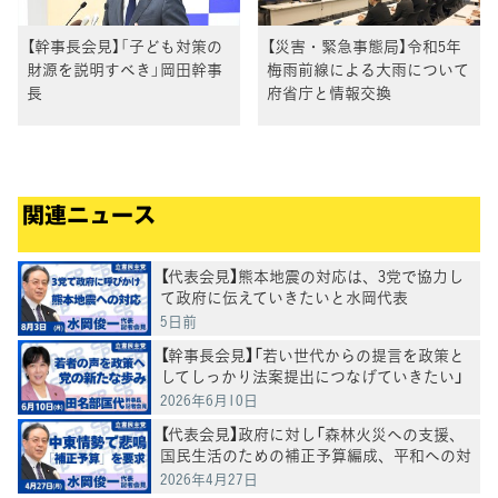
【幹事長会見】「子ども対策の
【災害・緊急事態局】令和5年
財源を説明すべき」岡田幹事
梅雨前線による大雨について
長
府省庁と情報交換
関連ニュース
【代表会見】熊本地震の対応は、3党で協力し
て政府に伝えていきたいと水岡代表
5日前
【幹事長会見】「若い世代からの提言を政策と
してしっかり法案提出につなげていきたい」
田名部幹事長
2026年6月10日
【代表会見】政府に対し「森林火災への支援、
国民生活のための補正予算編成、平和への対
応を求めていく」水岡代表
2026年4月27日