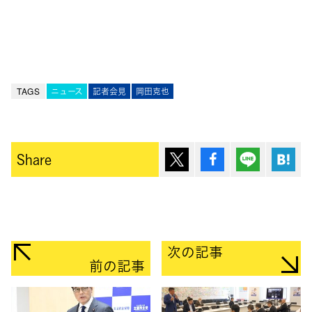
TAGS
ニュース
記者会見
岡田克也
ポスト
シェア
Lineで送
は
Share
次の記事
前の記事