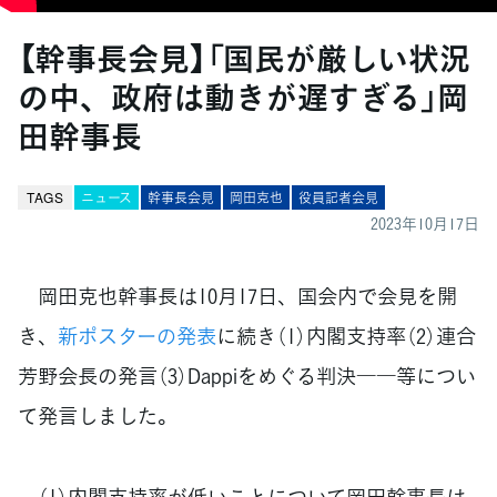
【幹事長会見】「国民が厳しい状況
の中、政府は動きが遅すぎる」岡
田幹事長
TAGS
ニュース
幹事長会見
岡田克也
役員記者会見
2023年10月17日
岡田克也幹事長は10月17日、国会内で会見を開
き、
新ポスターの発表
に続き（1）内閣支持率（2）連合
芳野会長の発言（3）Dappiをめぐる判決――等につい
て発言しました。
（1）内閣支持率が低いことについて岡田幹事長は