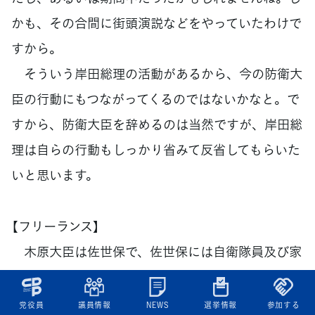
かも、その合間に街頭演説などをやっていたわけで
すから。
そういう岸田総理の活動があるから、今の防衛大
臣の行動にもつながってくるのではないかなと。で
すから、防衛大臣を辞めるのは当然ですが、岸田総
理は自らの行動もしっかり省みて反省してもらいた
いと思います。
【フリーランス】
木原大臣は佐世保で、佐世保には自衛隊員及び家
族がいっぱいいる、そのために報いるんだというこ
とで、明らかにこれは自衛隊及び家族に向けた票の
党役員
議員情報
NEWS
選挙情報
参加する