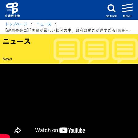
m
search
トップページ
ニュース
【幹事長会見】「国民が厳しい状況の中、政府は動きが遅すぎる」岡田幹事長
ニュース
News