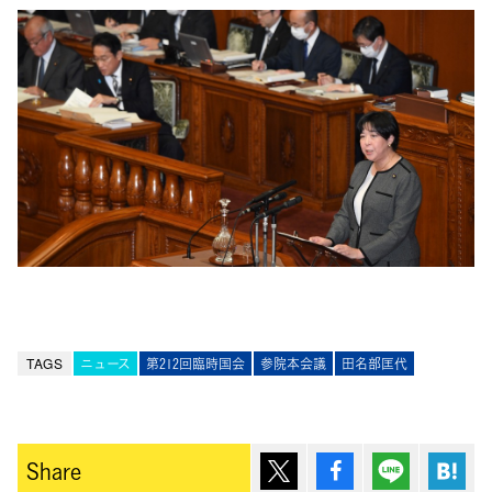
TAGS
ニュース
第212回臨時国会
参院本会議
田名部匡代
ポスト
シェア
Lineで送
は
Share