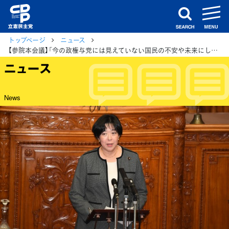
m
search
トップページ
ニュース
【参院本会議】「今の政権与党には見えていない国民の不安や未来にしっかり向き合っていく」と田名部議員
ニュース
News