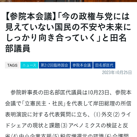
【参院本会議】「今の政権与党には
見えていない国民の不安や未来に
しっかり向き合っていく」と田名
部議員
TAGS
ニュース
第212回臨時国会
参院本会議
田名部匡代
2023年10月25日
参院幹事長の田名部匡代議員は10月23日、参院本
会議で「立憲民主・社民」を代表して岸田総理の所信
表明演説に対する代表質問に立ち、（1）外交（2）ライ
ドシェアの現状と課題（3）アベノミクスの検証と反
省（4）中小企業支援（5）税収増還元の認識（6）介護問