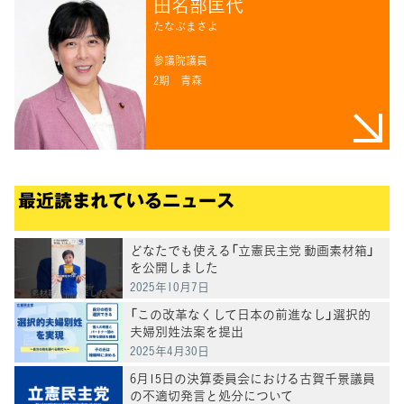
田名部匡代
たなぶまさよ
参議院議員
2期
青森
最近読まれているニュース
どなたでも使える「立憲民主党 動画素材箱」
を公開しました
2025年10月7日
「この改革なくして日本の前進なし」選択的
夫婦別姓法案を提出
2025年4月30日
6月15日の決算委員会における古賀千景議員
の不適切発言と処分について