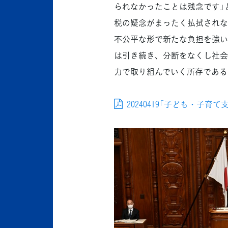
られなかったことは残念です」
税の疑念がまったく払拭されな
不公平な形で新たな負担を強い
は引き続き、分断をなくし社会
力で取り組んでいく所存である
20240419「子ども・子育