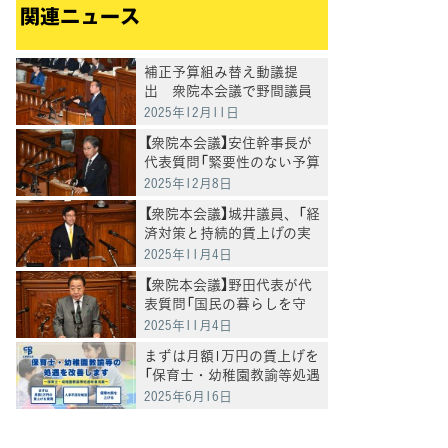
関連ニュース
補正予算組み替え動議提
出 衆院本会議で野間議員
が政府案に反対討論
2025年12月11日
【衆院本会議】安住幹事長が
代表質問「緊要性のない予算
を削り、国民支援へ」、補正
2025年12月8日
予算案の"無駄"と"政治改
【衆院本会議】城井議員、「経
革"を厳しく追及
済対策と持続的賃上げの実
現を」
2025年11月4日
【衆院本会議】野田代表が代
表質問「国民の暮らしを守
り、自由を守り、平和を守
2025年11月4日
る観点からブレーキ役果た
まずは月額1万円の賃上げを
す」
「保育士・幼稚園教諭等処遇
改善法案」を衆院に提出
2025年6月16日