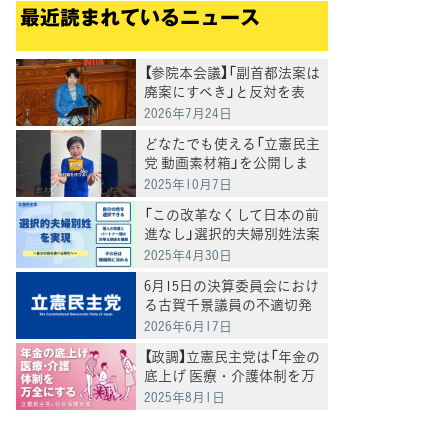
最近読まれているニュース
【参院本会議】「副首都法案は
廃案にすべき」と反対を表
明 岸真紀子議員
2026年7月24日
どなたでも使える「立憲民主
党 動画素材箱」を公開しま
した
2025年10月7日
「この改革なくして日本の前
進なし」選択的夫婦別姓法案
を提出
2025年4月30日
6月15日の決算委員会におけ
る古賀千景議員の不適切発
言と処分について
2026年6月17日
【政調】立憲民主党は「年金の
底上げ 医療・介護体制を万
全にする」
2025年8月1日