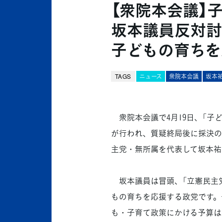
【衆院本会議】
坂本議員反対討
子どもの育ちを
TAGS
ニュース
衆院本会議
坂本
衆院本会議で4月19日、「子
が行われ、質疑終局後に採決の
主党・無所属を代表して坂本祐
坂本議員は冒頭、「立憲民主
もの育ちを応援する政党です。
も・子育て政策にかける予算は