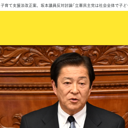
・子育て支援法改正案、坂本議員反対討論「立憲民主党は社会全体で子ど