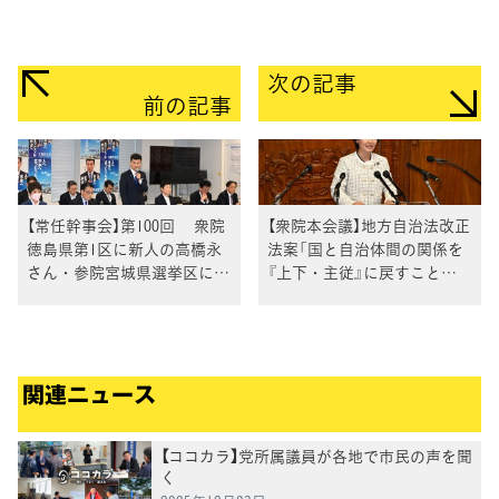
次の記事
前の記事
【常任幹事会】第100回 衆院
【衆院本会議】地方自治法改正
徳島県第1区に新人の高橋永
法案「国と自治体間の関係を
さん・参院宮城県選挙区に現
『上下・主従』に戻すことに
職の石垣のりこ議員・参院比
つながると危惧」おおつき紅
例代表に現職の森屋隆議員が
葉議員
公認内定
関連ニュース
【ココカラ】党所属議員が各地で市民の声を聞
く