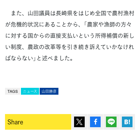
また、山田議員は長崎県をはじめ全国で農村漁村
が危機的状況にあることから、「農家や漁師の方々
に対する国からの直接支払いという所得補償の新し
い制度、農政の改革等を引き続き訴えていかなけれ
ばならない」と述べました。
TAGS
ニュース
山田勝彦
ポスト
シェア
Lineで送
は
Share