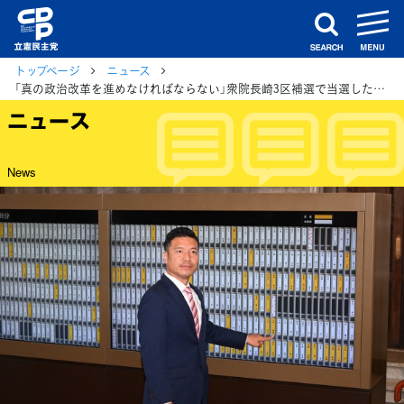
m
search
トップページ
ニュース
「真の政治改革を進めなければならない」衆院長崎3区補選で当選した山田勝彦議員が登院
ニュース
News