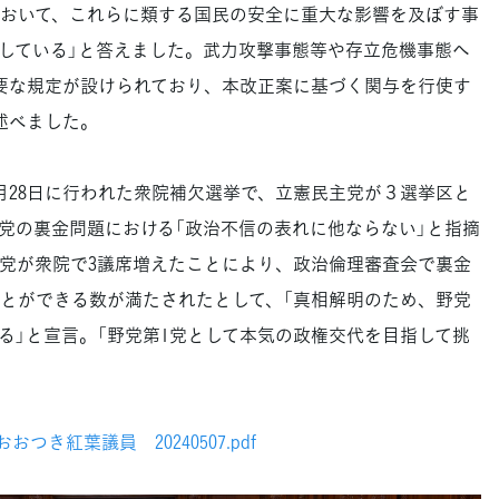
おいて、これらに類する国民の安全に重大な影響を及ぼす事
している」と答えました。武力攻撃事態等や存立危機事態へ
要な規定が設けられており、本改正案に基づく関与を行使す
述べました。
28日に行われた衆院補欠選挙で、立憲民主党が３選挙区と
党の裏金問題における「政治不信の表れに他ならない」と指摘
党が衆院で3議席増えたことにより、政治倫理審査会で裏金
とができる数が満たされたとして、「真相解明のため、野党
る」と宣言。「野党第1党として本気の政権交代を目指して挑
。
つき紅葉議員 20240507.pdf