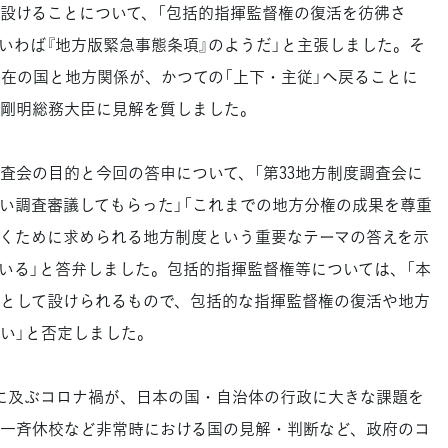
設けることについて、「包括的指揮監督権の復活を彷彿さ
いわば『地方版緊急事態条項』のようだ」と主張しました。そ
現在の国と地方関係が、かつての「上下・主従」へ戻ることに
剛明総務大臣に見解を質しました。
会の目的と今回の答申について、「第33地方制度調査会に
い調査審議してもらった」「これまでの地方分権の成果を尊重
くために求められる地方制度という重要なテーマの答えを示
いる」と答弁しました。包括的指揮監督権等については、「本
として設けられるもので、包括的な指揮監督権の復活や地方
い」と否定しました。
に及ぶコロナ禍が、日本の国・自治体の行政に大きな課題を
一斉休校など非常時における国の見解・判断など、政府のコ