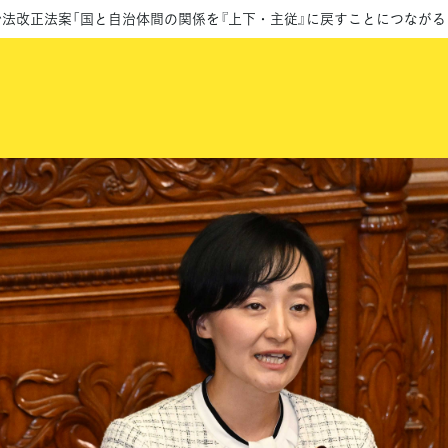
治法改正法案「国と自治体間の関係を『上下・主従』に戻すことにつなが