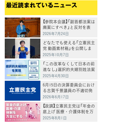
最近読まれているニュース
【参院本会議】「副首都法案は
廃案にすべき」と反対を表
明 岸真紀子議員
2026年7月24日
どなたでも使える「立憲民主
党 動画素材箱」を公開しま
した
2025年10月7日
「この改革なくして日本の前
進なし」選択的夫婦別姓法案
を提出
2025年4月30日
6月15日の決算委員会におけ
る古賀千景議員の不適切発
言と処分について
2026年6月17日
【政調】立憲民主党は「年金の
底上げ 医療・介護体制を万
全にする」
2025年8月1日