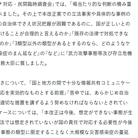
ナ対応・民間臨時調査会」では、「場当たり的な判断の積み重
べました。その上で本改正案での立法事実や具体的な事例の
の自治体でさえ状況把握が困難であるのに、国が正しいとの
けることが合理的と言えるのか」「既存の法律で対処できな
のか」「3類型以外の類型があるとするのなら、どのようなケ
染症のまん延など』の『など』に『武力攻撃事態等及び存立危機
総務大臣に質しました。
さについて、「国と地方の間で十分な情報共有コミュニケー
応を実効的なものとする前提」「答申では、あらかじめ自治
適切な措置を講ずるよう努めなければならないとされてい
ケースについては、「本改正は今後、想定ができない事態が生
法では想定されていないが国の責任で対応する必要性が今後
の事態の類型に限定することなく大規模な災害感染症の蔓延