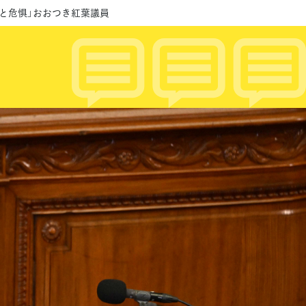
ると危惧」おおつき紅葉議員