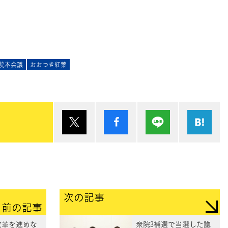
院本会議
おおつき紅葉
ポスト
シェア
Lineで送る
は
次の記事
前の記事
改革を進めな
衆院3補選で当選した議