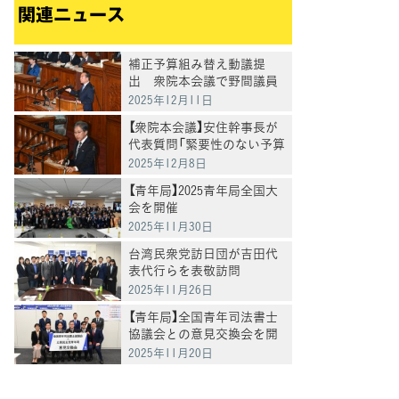
関連ニュース
補正予算組み替え動議提
出 衆院本会議で野間議員
が政府案に反対討論
2025年12月11日
【衆院本会議】安住幹事長が
代表質問「緊要性のない予算
を削り、国民支援へ」、補正
2025年12月8日
予算案の"無駄"と"政治改
【青年局】2025青年局全国大
革"を厳しく追及
会を開催
2025年11月30日
台湾民衆党訪日団が吉田代
表代行らを表敬訪問
2025年11月26日
【青年局】全国青年司法書士
協議会との意見交換会を開
催
2025年11月20日