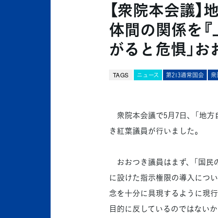
【衆院本会議】
体間の関係を『
がると危惧」お
TAGS
ニュース
第213通常国会
衆
衆院本会議で5月7日、「地方
き紅葉議員が行いました。
おおつき議員はまず、「国民の
に設けた指示権限の導入につい
念を十分に具現するように現行
目的に反しているのではないか