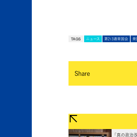
TAGS
ニュース
第213通常国会
衆
Share
「真の政治