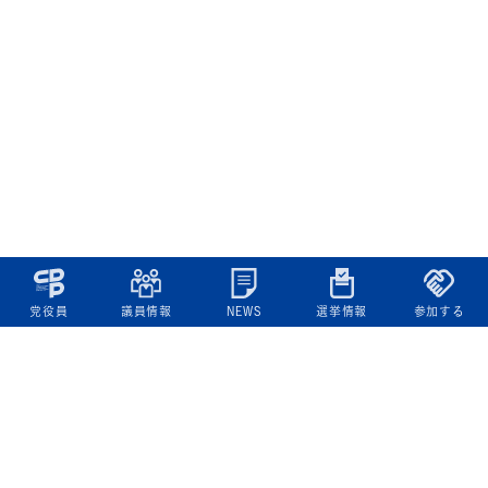
党役員
議員情報
NEWS
選挙情報
参加する
立憲民主党について
綱領
役員一覧
次の内閣
委員会委員一覧
議員・総支部長一覧
党本部所在地
都道府県連一覧
立憲民主党 活動計画・活動報告