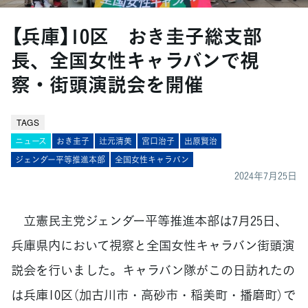
【兵庫】10区 おき圭子総支部
長、全国女性キャラバンで視
察・街頭演説会を開催
TAGS
ニュース
おき圭子
辻元清美
宮口治子
出原賢治
ジェンダー平等推進本部
全国女性キャラバン
2024年7月25日
立憲民主党ジェンダー平等推進本部は7月25日、
兵庫県内において視察と全国女性キャラバン街頭演
説会を行いました。キャラバン隊がこの日訪れたの
は兵庫10区（加古川市・高砂市・稲美町・播磨町）で