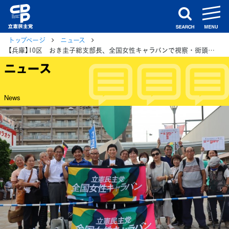
m
search
トップページ
ニュース
【兵庫】10区 おき圭子総支部長、全国女性キャラバンで視察・街頭演説会を開催
ニュース
News