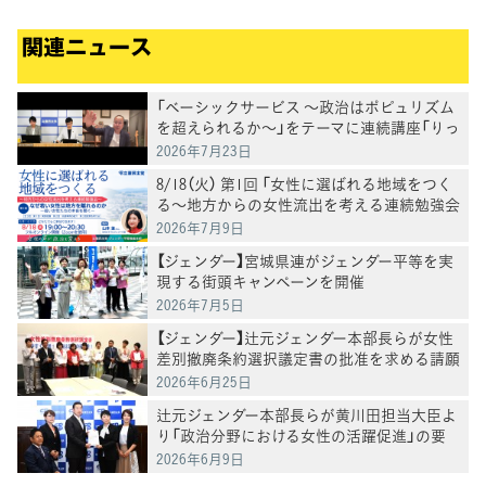
関連ニュース
「ベーシックサービス ～政治はポピュリズム
を超えられるか～」をテーマに連続講座「りっ
けん塾」第3回を開催 井手英策・慶應義塾大
2026年7月23日
学教授が講演
8/18（火） 第1回 「女性に選ばれる地域をつく
る～地方からの女性流出を考える連続勉強会
～」
2026年7月9日
【ジェンダー】宮城県連がジェンダー平等を実
現する街頭キャンペーンを開催
2026年7月5日
【ジェンダー】辻元ジェンダー本部長らが女性
差別撤廃条約選択議定書の批准を求める請願
を受ける
2026年6月25日
辻元ジェンダー本部長らが黄川田担当大臣よ
り「政治分野における女性の活躍促進」の要
請を受ける
2026年6月9日