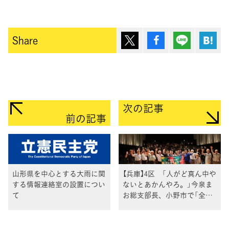
ポスト
シェア
Lineで送
は
Share
次の記事
前の記事
山形県を中心とする大雨に関
【兵庫】4区 「人がど真ん中や
する情報連絡室の設置につい
ないとあかんやろ。」今泉ま
て
お総支部長、小野市で「全国
女性キャラバン」講演会