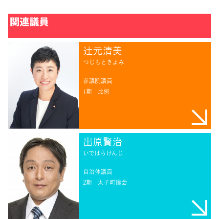
関連議員
辻󠄀元清美
つじもときよみ
参議院議員
1期
比例
出原賢治
いではらけんじ
自治体議員
2期
太子町議会