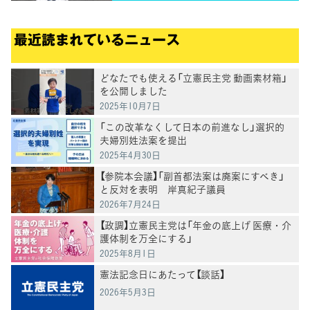
最近読まれているニュース
どなたでも使える「立憲民主党 動画素材箱」
を公開しました
2025年10月7日
「この改革なくして日本の前進なし」選択的
夫婦別姓法案を提出
2025年4月30日
【参院本会議】「副首都法案は廃案にすべき」
と反対を表明 岸真紀子議員
2026年7月24日
【政調】立憲民主党は「年金の底上げ 医療・介
護体制を万全にする」
2025年8月1日
憲法記念日にあたって【談話】
2026年5月3日