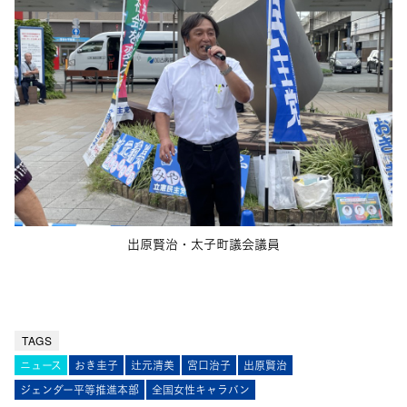
出原賢治・太子町議会議員
TAGS
ニュース
おき圭子
辻元清美
宮口治子
出原賢治
ジェンダー平等推進本部
全国女性キャラバン