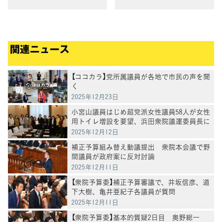
ア出演等）
関連ニュース
【ココカラ】党所属議員が各地で市民の声を聞
く
2025年12月23日
小宮山議員はじめ超党派女性議員58人が女性
用トイレ増設を要望、浜田衆院議運委員長に
申し入れ
2025年12月12日
補正予算組み替え動議提出 衆院本会議で野
間議員が政府案に反対討論
2025年12月11日
【衆院予算委】補正予算審議で、井坂信彦、道
下大樹、亀井亜紀子各議員が質問
2025年12月11日
【衆院予算委】基本的質疑2日目 奥野総一