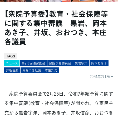
【衆院予算委】教育・社会保障等
に関する集中審議 黒岩、岡本
あき子、井坂、おおつき、本庄
各議員
TAGS
ニュース
第217回通常国会
衆院予算委員会
黒岩宇洋
岡本あき子
井坂信彦
おおつき紅葉
本庄知史
2025年2月26日
衆院予算委員会で2月26日、令和7年総予算に関す
る集中審議（教育・社会保障等）が開かれ、立憲民主
党から黒岩宇洋、岡本あき子、井坂信彦、おおつき