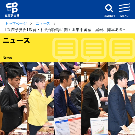
m
search
トップページ
ニュース
【衆院予算委】教育・社会保障等に関する集中審議 黒岩、岡本あき子、井坂、おおつき、本庄各議員
ニュース
News