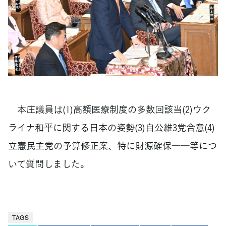
本庄議員は(1)高額医療制度の多数回該当(2)ウク
ライナ和平に関する日本の姿勢(3)自公維3党合意(4)
立憲民主党の予算修正案、特に財源確保――等につ
いて質問しました。
TAGS