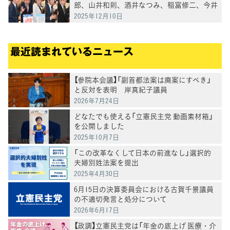
郎、山井和則、酒井なつみ、稲富修二、今井
雅人各議員が質疑
2025年12月10日
最近読まれているニュース
【参院本会議】「副首都法案は廃案にすべき」
と反対を表明 岸真紀子議員
2026年7月24日
どなたでも使える「立憲民主党 動画素材箱」
を公開しました
2025年10月7日
「この改革なくして日本の前進なし」選択的
夫婦別姓法案を提出
2025年4月30日
6月15日の決算委員会における古賀千景議員
の不適切発言と処分について
2026年6月17日
【政調】立憲民主党は「年金の底上げ 医療・介