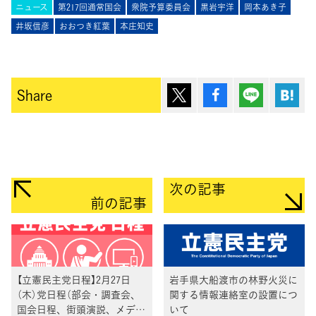
ニュース
第217回通常国会
衆院予算委員会
黒岩宇洋
岡本あき子
井坂信彦
おおつき紅葉
本庄知史
ポスト
シェア
Lineで送
は
Share
次の記事
前の記事
【立憲民主党日程】2月27日
岩手県大船渡市の林野火災に
（木）党日程（部会・調査会、
関する情報連絡室の設置につ
国会日程、街頭演説、メディ
いて