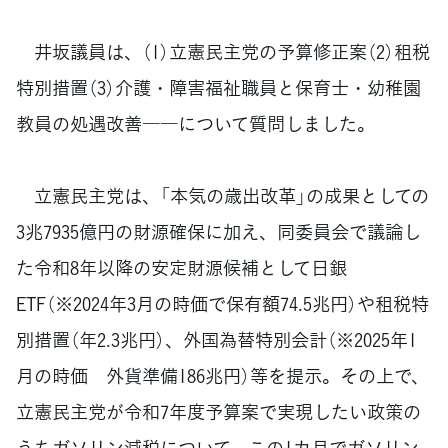
井坂議員は、（1）立憲民主党の予算修正案（2）租税
特別措置（3）介護・障害福祉職員と保育士・幼稚園
教員の処遇改善――について質問しました。
立憲民主党は、「本気の歳出改革」の成果としての
3兆7935億円の財源確保に加え、同委員会で議論し
た令和8年以降の安定財源候補として日銀
ETF（※2024年3月の時価で保有額74.5兆円）や租税特
別措置（年2.3兆円）、外国為替特別会計（※2025年1
月の時価 外貨準備186兆円）等を提示。その上で、
立憲民主党が令和7年度予算案で実現したい政策の
うちガソリン減税について、この1カ月でガソリン