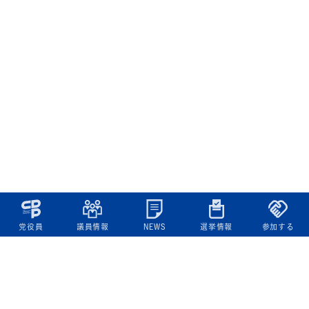
党役員
議員情報
NEWS
選挙情報
参加する
立憲民主党について
綱領
役員一覧
次の内閣
委員会委員一覧
議員・総支部長一覧