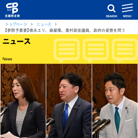
m
search
トップページ
ニュース
【参院予算委】徳永エリ、森屋隆、奥村政佳議員、政府の姿勢を問う
ニュース
News