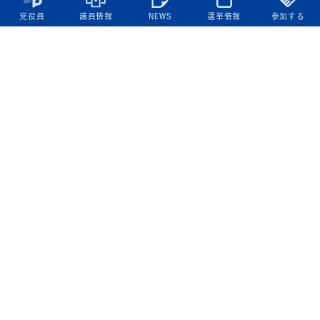
党役員
議員情報
NEWS
選挙情報
参加する
立憲民主党について
綱領
役員一覧
次の内閣
委員会委員一覧
議員・総支部長一覧
党本部所在地
都道府県連一覧
立憲民主党 活動計画・活動報告
ニュース
政策情報
基本政策
ビジョン２２
政策集
選挙政策
国会レポート
政調活動ニュース
提出法案
選挙情報
参院選2025選挙結果
衆院選2024選挙結果
参院選2022選挙結果
衆院選2021選挙結果
第20回統一地方自治体選挙 結果一覧
候補者公募2026