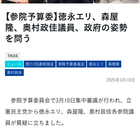
【参院予算委】徳永エリ、森屋
隆、奥村政佳議員、政府の姿勢
を問う
TAGS
ニュース
第217回通常国会
参院予算委員会
徳永エリ
森屋隆
奥村政佳
2025年3月10日
参院予算委員会で3月10日集中審議が行われ、立
憲民主党から徳永エリ、森屋隆、奥村政佳各参院議
員が質疑に立ちました。