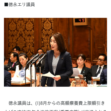
■徳永エリ議員
徳永議員は、(1)8月からの高額療養費上限額引き