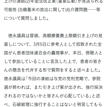
上げの凍結(2)年金法改正案（重要広範）が見送られる
可能性 (3)備蓄米の放出に関して(4)介護問題――等
について質問しました。
徳永議員は冒頭、高額療養費上限額引き上げの見
直しについて、3月5日に参考人として招致された全
国がん患者団体連合会の轟理事が、本日、傍聴人と
して参加していることに言及した上で、患者の皆さ
んの懸念を代弁する形で質問をすると述べました。
徳永議員は「今回の凍結は与党の党利党略で、参院
選が終われば、また引き上げ案が出され、強行採決
されるのではないかと皆さんが心配している」と述
べ、石破総理に強行することはないと明言してもら