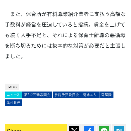
また、保育所が有料職業紹介業者に支払う高額な
手数料が経営を圧迫していると指摘。賃金を上げて
も続く人手不足と、それによる保育士離職の悪循環
を断ち切るためには抜本的な対策が必要だと主張し
ました。
TAGS
ニュース
第217回通常国会
参院予算委員会
徳永エリ
森屋隆
奥村政佳
ポスト
シェア
Lineで送
は