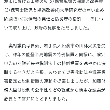
渡市における山林火災（2）保育現場の課題と改善策
（3）保育士確保と処遇改善(4)大学研究者の雇い止め
問題（5）防災情報の発信と防災庁の役割――等につ
いて取り上げ、政府の見解をただしました。
奥村議員は冒頭、岩手県大船渡市の山林火災を受
け、昨年の能登半島地震の特例措置と同様に、確定
申告の期限延長や税制法上の特例措置を速やかに決
断するべきだと主張。あわせて災害救助法や激甚災
害指定と税制措置の連動を提案しましたが、加藤財
務大臣は税制の公平性などの観点から慎重な議論が
必要との答弁にとどまりました。