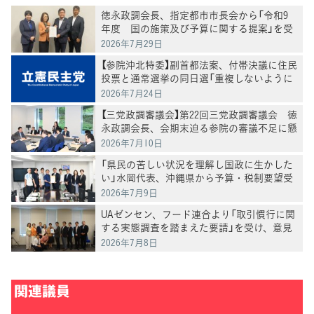
徳永政調会長、指定都市市長会から「令和9
年度 国の施策及び予算に関する提案」を受
け、意見交換
2026年7月29日
【参院沖北特委】副首都法案、付帯決議に住民
投票と通常選挙の同日選「重複しないように
調整する」盛り込む
2026年7月24日
【三党政調審議会】第22回三党政調審議会 徳
永政調会長、会期末迫る参院の審議不足に懸
念
2026年7月10日
「県民の苦しい状況を理解し国政に生かした
い」水岡代表、沖縄県から予算・税制要望受
ける
2026年7月9日
UAゼンセン、フード連合より「取引慣行に関
する実態調査を踏まえた要請」を受け、意見
交換
2026年7月8日
関連議員