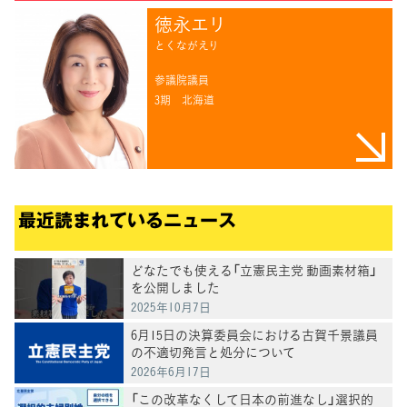
徳永エリ
とくながえり
参議院議員
3期
北海道
最近読まれているニュース
どなたでも使える「立憲民主党 動画素材箱」
を公開しました
2025年10月7日
6月15日の決算委員会における古賀千景議員
の不適切発言と処分について
2026年6月17日
「この改革なくして日本の前進なし」選択的