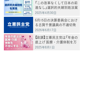
「この改革なくして日本の前
進なし」選択的夫婦別姓法案
を提出
2025年4月30日
6月15日の決算委員会におけ
る古賀千景議員の不適切発
言と処分について
2026年6月17日
【政調】立憲民主党は「年金の
底上げ 医療・介護体制を万
全にする」
2025年8月1日