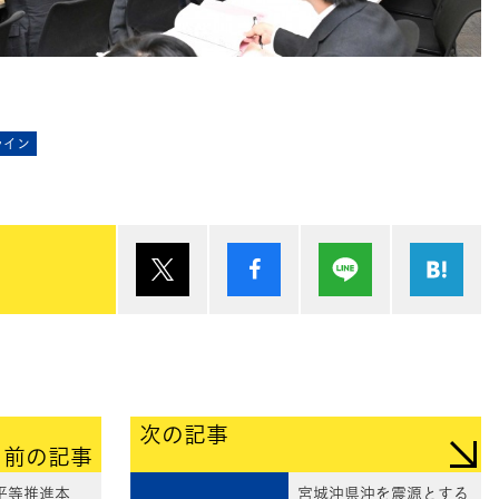
ライン
ポスト
シェア
Lineで送る
は
次の記事
前の記事
平等推進本
宮城沖県沖を震源とする