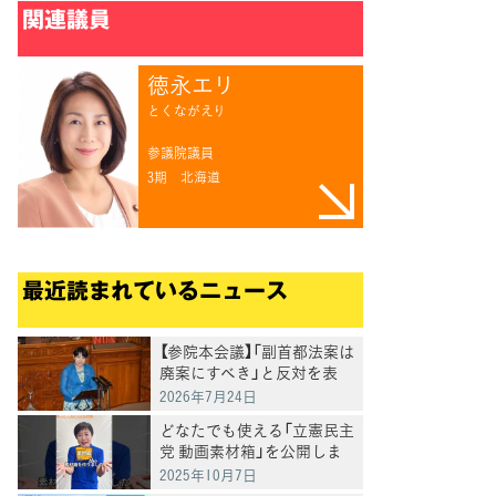
関連議員
徳永エリ
とくながえり
参議院議員
3期
北海道
最近読まれているニュース
【参院本会議】「副首都法案は
廃案にすべき」と反対を表
明 岸真紀子議員
2026年7月24日
どなたでも使える「立憲民主
党 動画素材箱」を公開しま
した
2025年10月7日