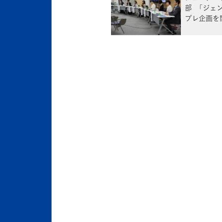
部 「ジェ
プレ企画を