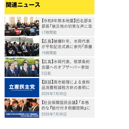
関連ニュース
【令和8年熊本地震】田名部本
部長「被災地の切実な声に改
めて、必要な対応を」
17時間前
【広島】被爆81年、水岡代表
が平和記念式典に参列「原爆
の惨禍を決して繰り返して
19時間前
はならない」
【広島】水岡代表、核禁条約
会議へのオブザーバー参加
を政府に求める
2日前
【談話】高市総理による食料
品消費税減税方針の表明に
ついて
2026年7月30日
【社会保障国民会議】 「本格
的な『給付付き税額控除』に
向けて議論継続を」 水岡代
2026年7月30日
表が国民会議で意見表明