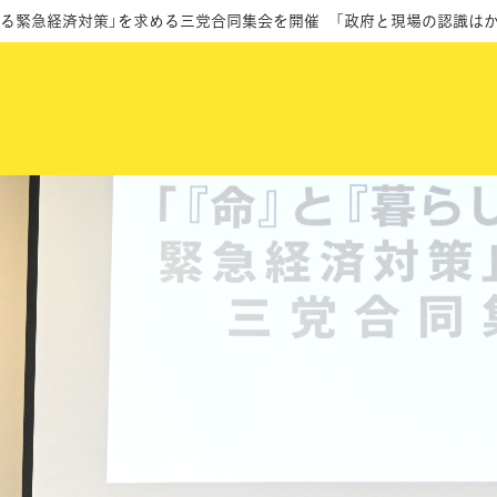
を守る緊急経済対策」を求める三党合同集会を開催 「政府と現場の認識は