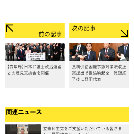
次の記事
前の記事
【青年局】日本弁護士政治連盟
食料供給困難事態対策法改正
との意見交換会を開催
案提出で世論喚起を 質疑終
了後に野田代表
関連ニュース
立憲民主党をご支援いただいている皆さま
へ 野田代表メッセージ