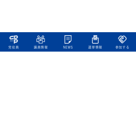
党役員
議員情報
NEWS
選挙情報
参加する
立憲民主党について
綱領
役員一覧
次の内閣
委員会委員一覧
議員・総支部長一覧
党本部所在地
都道府県連一覧
立憲民主党 活動計画・活動報告
ニュース
政策情報
基本政策
ビジョン２２
政策集
選挙政策
国会レポート
政調活動ニュース
提出法案