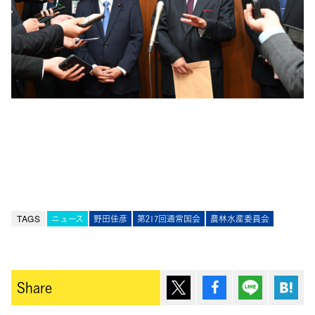
TAGS
ニュース
野田佳彦
第217回通常国会
農林水産委員会
ポスト
シェア
Lineで送
は
Share