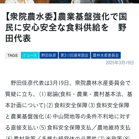
【衆院農水委】農業基盤強化で国
民に安心安全な食料供給を 野
田代表
TAGS
ニュース
野田佳彦
第217回通常国会
農林水産委員会
2025年3月19日
野田佳彦代表は3月19日、衆院農林水産委員会で
質疑に立ち、（1）総論(食料・農業・農村基本法、基
本計画について)（2）食料安全保障（3）食料安全保障
と農業基盤強化（4）中山間地等の条件不利地に対す
る直接支払い（5）食料安全保障支払／農地維持支払
（6）農村政策／多様な経営体の必要性（7）米政策（8）