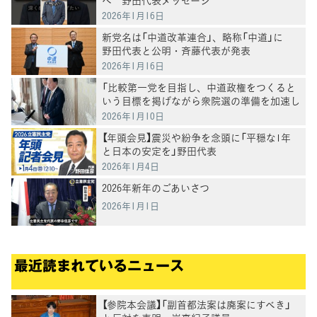
2026年1月16日
新党名は「中道改革連合」、略称「中道」に
野田代表と公明・斉藤代表が発表
2026年1月16日
「比較第一党を目指し、中道政権をつくると
いう目標を掲げながら衆院選の準備を加速し
たい」野田代表
2026年1月10日
【年頭会見】震災や紛争を念頭に「平穏な1年
と日本の安定を」野田代表
2026年1月4日
2026年新年のごあいさつ
2026年1月1日
最近読まれているニュース
【参院本会議】「副首都法案は廃案にすべき」