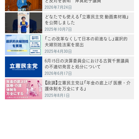
と反対を表明 岸真紀子議員
2026年7月24日
どなたでも使える「立憲民主党 動画素材箱」
を公開しました
2025年10月7日
「この改革なくして日本の前進なし」選択的
夫婦別姓法案を提出
2025年4月30日
6月15日の決算委員会における古賀千景議員
の不適切発言と処分について
2026年6月17日
【政調】立憲民主党は「年金の底上げ 医療・介
護体制を万全にする」
2025年8月1日