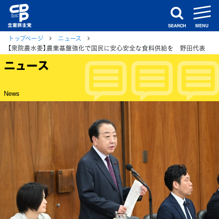
m
search
トップページ
ニュース
【衆院農水委】農業基盤強化で国民に安心安全な食料供給を 野田代表
ニュース
News