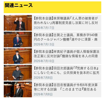
関連ニュース
【参院本会議】泉房穂議員「えん罪の被害者が
救われない」再審制度見直し法案に対し反対
討論
2026年7月17日
【参院本会議】古賀之士議員、累積赤字540億
円のクールジャパン機構「速やかに清算・廃
止すべき」
2026年7月13日
【参院本会議】岸真紀子議員が個人情報保護法
改正案に反対討論「機微な情報を本人の同意
なく提供することは断じて認められない」
2026年7月10日
【参院本会議】羽田次郎議員「『荒廃する日本』
にしないためにも、公共投資を抜本的に拡充
する必要がある」
2026年7月8日
【参院本会議】吉田忠智議員が令和6年度決算
等に対する討論 「このままでは『責任ある
積極財政』ではなく『無責任な放漫財政』」
2026年7月8日