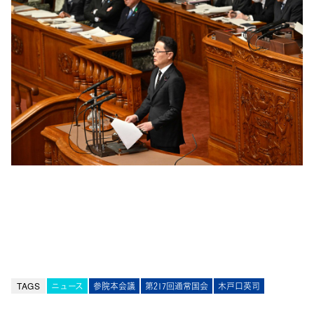
TAGS
ニュース
参院本会議
第217回通常国会
木戸口英司