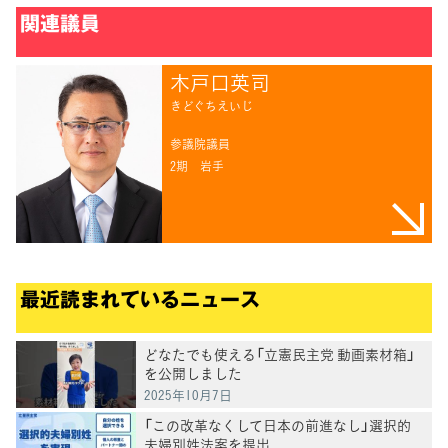
関連議員
木戸口英司
きどぐちえいじ
参議院議員
2期
岩手
最近読まれているニュース
どなたでも使える「立憲民主党 動画素材箱」
を公開しました
2025年10月7日
「この改革なくして日本の前進なし」選択的
夫婦別姓法案を提出