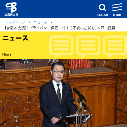
m
search
トップページ
ニュース
【参院本会議】「プライバシー保護に対する不安の払拭を」木戸口議員が能動的サイバー防御法案について質問
ニュース
News