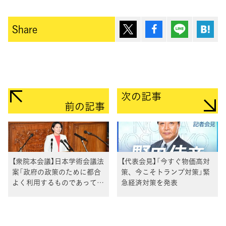
ポスト
シェア
Lineで送
は
Share
次の記事
前の記事
【衆院本会議】日本学術会議法
【代表会見】「今すぐ物価高対
案「政府の政策のために都合
策、今こそトランプ対策」緊
よく利用するものであっては
急経済対策を発表
ならない」市來伴子議員