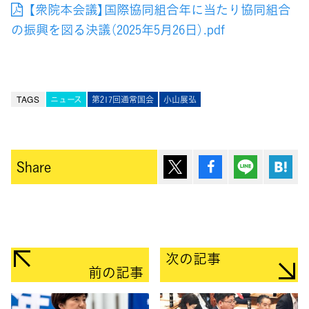
【衆院本会議】国際協同組合年に当たり協同組合
の振興を図る決議（2025年5月26日）.pdf
TAGS
ニュース
第217回通常国会
小山展弘
ポスト
シェア
Lineで送
は
Share
次の記事
前の記事