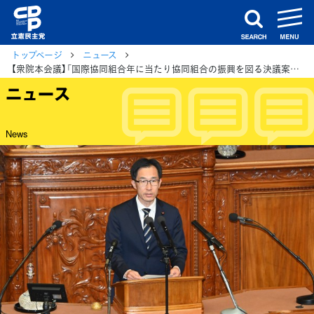
m
search
トップページ
ニュース
【衆院本会議】「国際協同組合年に当たり協同組合の振興を図る決議案」が可決
ニュース
News