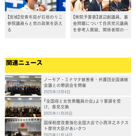
【宮城】党青年局が石垣のりこ
【衆院予算委】渡辺創議員、裏
参院議員らと党の政策を訴え
金問題について自民党元議員
る
を参考人質疑、関係者間の発
言の齟齬は解明されず
関連ニュース
ノーモア・ミナマタ被害者・弁護団全国連絡
会議との懇談会を開催
2025年12月4日
「全国母と女性教職員の会」より要請を受
け、意見交換
2025年11月26日
国保制度改善強化全国大会で小西洋之ネクス
ト厚労大臣があいさつ
2025年11月14日