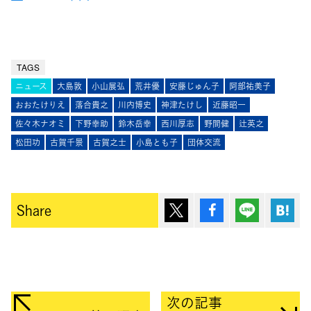
TAGS
ニュース
大島敦
小山展弘
荒井優
安藤じゅん子
阿部祐美子
おおたけりえ
落合貴之
川内博史
神津たけし
近藤昭一
佐々木ナオミ
下野幸助
鈴木岳幸
西川厚志
野間健
辻英之
松田功
古賀千景
古賀之士
小島とも子
団体交流
ポスト
シェア
Lineで送
は
Share
次の記事