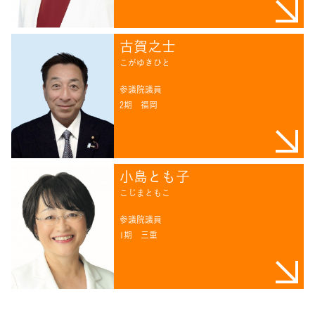
古賀之士
こがゆきひと
参議院議員
2期
福岡
小島とも子
こじまともこ
参議院議員
1期
三重