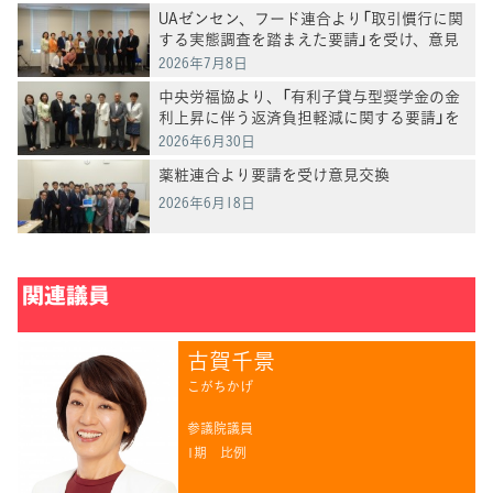
UAゼンセン、フード連合より「取引慣行に関
する実態調査を踏まえた要請」を受け、意見
交換
2026年7月8日
中央労福協より、「有利子貸与型奨学金の金
利上昇に伴う返済負担軽減に関する要請」を
受け、意見交換
2026年6月30日
薬粧連合より要請を受け意見交換
2026年6月18日
関連議員
古賀千景
こがちかげ
参議院議員
1期
比例