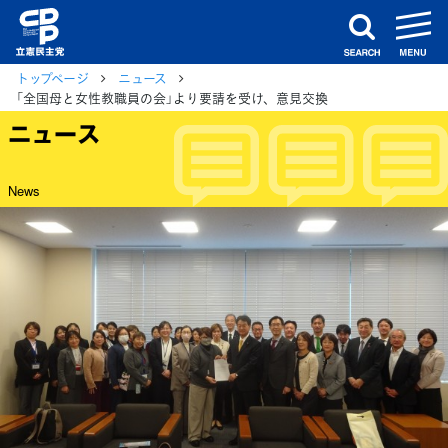
m
search
トップページ
ニュース
「全国母と女性教職員の会」より要請を受け、意見交換
ニュース
News