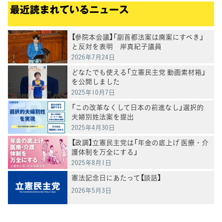
最近読まれているニュース
【参院本会議】「副首都法案は廃案にすべき」
と反対を表明 岸真紀子議員
2026年7月24日
どなたでも使える「立憲民主党 動画素材箱」
を公開しました
2025年10月7日
「この改革なくして日本の前進なし」選択的
夫婦別姓法案を提出
2025年4月30日
【政調】立憲民主党は「年金の底上げ 医療・介
護体制を万全にする」
2025年8月1日
憲法記念日にあたって【談話】
2026年5月3日