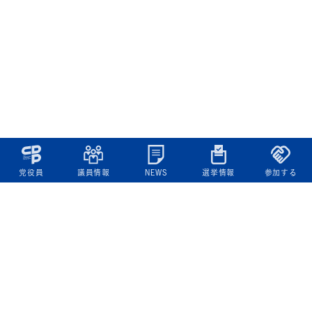
党役員
議員情報
NEWS
選挙情報
参加する
立憲民主党について
綱領
役員一覧
次の内閣
委員会委員一覧
議員・総支部長一覧
党本部所在地
都道府県連一覧
立憲民主党 活動計画・活動報告
ニュース