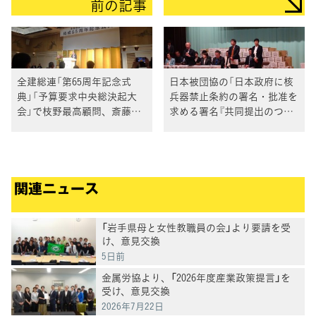
前の記事
全建総連「第65周年記念式
日本被団協の「日本政府に核
典」「予算要求中央総決起大
兵器禁止条約の署名・批准を
会」で枝野最高顧問、斎藤参
求める署名『共同提出のつど
院国対委員長があいさつ
い』」に、近藤昭一代表代
行、塩村あやかNC国務大臣
が出席
関連ニュース
「岩手県母と女性教職員の会」より要請を受
け、意見交換
5日前
金属労協より、「2026年度産業政策提言」を
受け、意見交換
2026年7月22日