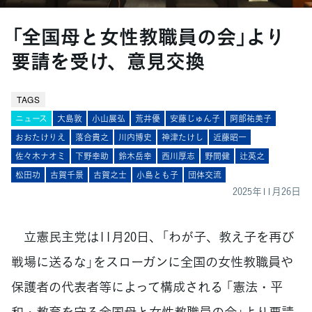
「全国母と女性教職員の会」より
要請を受け、意見交換
TAGS
ニュース
大島敦
小山展弘
荒井優
安藤じゅん子
阿部祐美子
おおたけりえ
落合貴之
川内博史
神津たけし
近藤昭一
佐々木ナオミ
下野幸助
鈴木岳幸
西川厚志
野間健
辻英之
松田功
古賀千景
古賀之士
小島とも子
団体交流
2025年11月26日
立憲民主党は11月20日、「わが子、教え子を再び
戦場に送るな」をスローガンに全国の女性教職員や
保護者の代表者等によって構成される 「憲法・平
和・教育を守る全国母と女性教職員の会」より要請