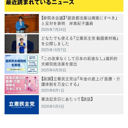
最近読まれているニュース
【参院本会議】「副首都法案は廃案にすべき」
と反対を表明 岸真紀子議員
2026年7月24日
どなたでも使える「立憲民主党 動画素材箱」
を公開しました
2025年10月7日
「この改革なくして日本の前進なし」選択的
夫婦別姓法案を提出
2025年4月30日
【政調】立憲民主党は「年金の底上げ 医療・介
護体制を万全にする」
2025年8月1日
憲法記念日にあたって【談話】
2026年5月3日