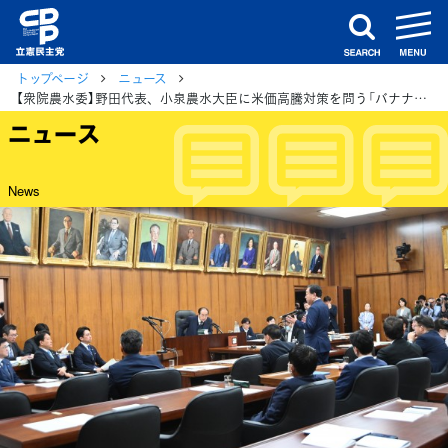
m
search
トップページ
ニュース
【衆院農水委】野田代表、小泉農水大臣に米価高騰対策を問う「バナナのたたき売りではない。適正価格は何か」
ニュース
News