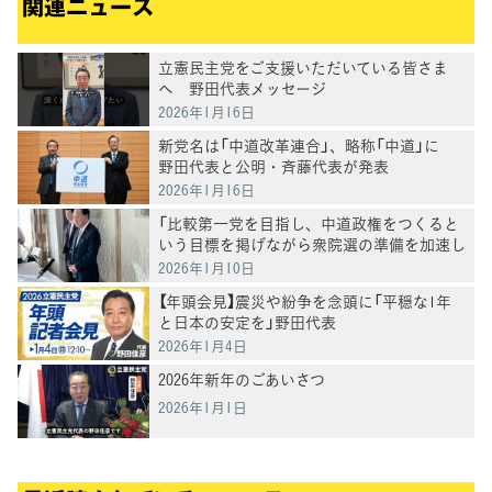
関連ニュース
立憲民主党をご支援いただいている皆さま
へ 野田代表メッセージ
2026年1月16日
新党名は「中道改革連合」、略称「中道」に
野田代表と公明・斉藤代表が発表
2026年1月16日
「比較第一党を目指し、中道政権をつくると
いう目標を掲げながら衆院選の準備を加速し
たい」野田代表
2026年1月10日
【年頭会見】震災や紛争を念頭に「平穏な1年
と日本の安定を」野田代表
2026年1月4日
2026年新年のごあいさつ
2026年1月1日