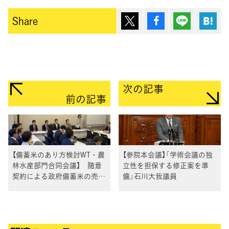
ポスト
シェア
Lineで送
は
Share
次の記事
前の記事
【備蓄米のあり方検討WT・農
【参院本会議】「学術会議の独
林水産部門合同会議】 随意
立性を担保する修正案を準
契約による政府備蓄米の売り
備」石川大我議員
渡しについてヒアリング、主
要食糧法改正法案について登
録