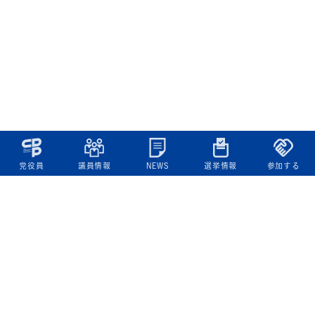
党役員
議員情報
NEWS
選挙情報
参加する
立憲民主党について
綱領
役員一覧
次の内閣
委員会委員一覧
議員・総支部長一覧
党本部所在地
都道府県連一覧
立憲民主党 活動計画・活動報告
ニュース