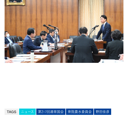
TAGS
ニュース
第217回通常国会
衆院農水委員会
野田佳彦