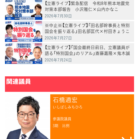
【立憲ライブ】緊急配信 令和8年熊本地震党
対策本部報告 小沢雅仁×山内かなこ
2026年7月30日
※中止※【立憲ライブ】「田名部幹事長と特別
国会を振り返る」田名部匡代×村田きょうこ
2026年7月27日
【立憲ライブ】「国会最終日前日、立憲議員が
語る「特別国会」のリアル」斎藤嘉隆×鬼木誠
×村田きょうこ×山内かなこ
2026年7月24日
関連議員
石橋通宏
いしばしみちひろ
参議院議員
3期
比例