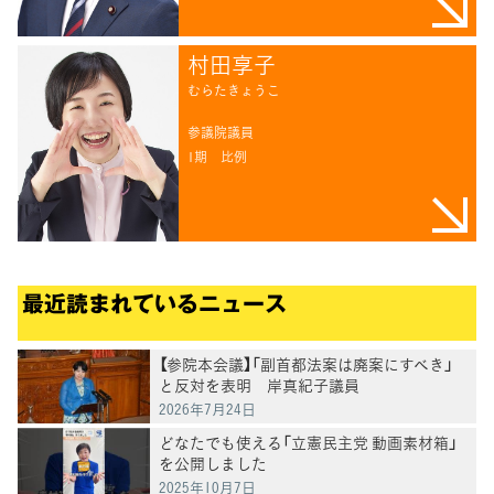
村田享子
むらたきょうこ
参議院議員
1期
比例
最近読まれているニュース
【参院本会議】「副首都法案は廃案にすべき」
と反対を表明 岸真紀子議員
2026年7月24日
どなたでも使える「立憲民主党 動画素材箱」
を公開しました
2025年10月7日