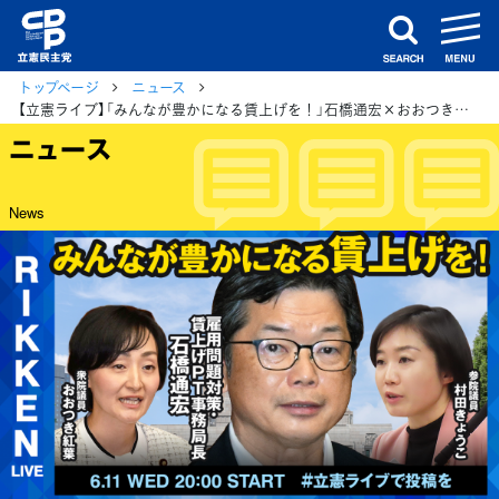
m
search
トップページ
ニュース
【立憲ライブ】「みんなが豊かになる賃上げを！」石橋通宏×おおつき紅葉×村田きょうこ
ニュース
News