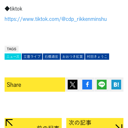
◆tiktok
https://www.tiktok.com/@cdp_rikkenminshu
TAGS
ニュース
立憲ライブ
石橋通宏
おおつき紅葉
村田きょうこ
ポスト
シェア
Lineで送
は
Share
次の記事