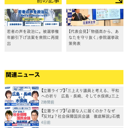
前の記事
若者の声を政治に。被選挙権
【代表会見】「物価高から、あ
年齢引下げ法案を衆院に再提
なたを守り抜く」参院選挙政
出
策発表
関連ニュース
【立憲ライブ】「三上えり議員と考える、平和
への祈り 広島・長崎、そして水俣病」三上
えり×村田きょうこ
2時間前
【立憲ライブ】「必要な人に届くのか？なぜ
『反対』？社会保障国民会議 徹底解説」石橋
通宏×山内かなこ
4日前