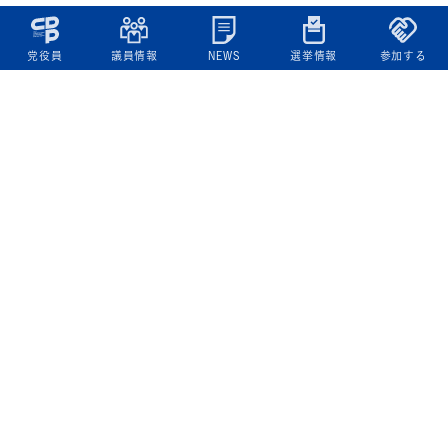
党役員
議員情報
NEWS
選挙情報
参加する
立憲民主党について
綱領
役員一覧
次の内閣
委員会委員一覧
議員・総支部長一覧
党本部所在地
都道府県連一覧
立憲民主党 活動計画・活動報告
ニュース
政策情報
基本政策
ビジョン２２
政策集
選挙政策
国会レポート
政調活動ニュース
提出法案
選挙情報
参院選2025選挙結果
衆院選2024選挙結果
参院選2022選挙結果
衆院選2021選挙結果
第20回統一地方自治体選挙 結果一覧